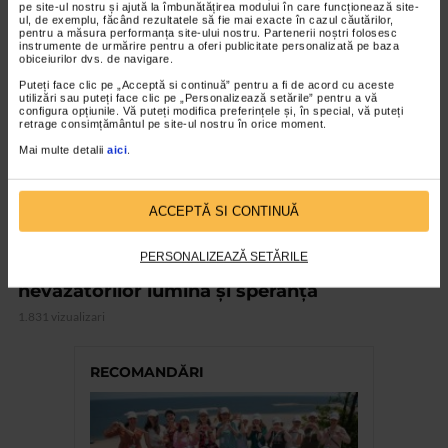
pe site-ul nostru și ajută la îmbunătățirea modului în care funcționează site-
VIDEO
ul, de exemplu, făcând rezultatele să fie mai exacte în cazul căutărilor,
pentru a măsura performanța site-ului nostru. Partenerii noștri folosesc
instrumente de urmărire pentru a oferi publicitate personalizată pe baza
obiceiurilor dvs. de navigare.
Puteți face clic pe „Acceptă si continuă” pentru a fi de acord cu aceste
utilizări sau puteți face clic pe „Personalizează setările” pentru a vă
configura opțiunile. Vă puteți modifica preferințele și, în special, vă puteți
retrage consimțământul pe site-ul nostru în orice moment.
Mai multe detalii
aici
.
ACCEPTĂ SI CONTINUĂ
EVENIMENT
PERSONALIZEAZĂ SETĂRILE
Catena și Light into Europe dăruiesc
nevăzătorilor lumină și speranță
1.831 vizualizari
RECOMANDĂRI