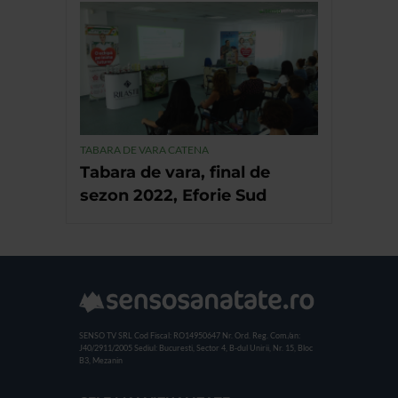
TABARA DE VARA CATENA
Tabara de vara, final de
sezon 2022, Eforie Sud
SENSO TV SRL
Cod Fiscal: RO14950647
Nr. Ord. Reg. Com./an:
J40/2911/2005
Sediul: Bucuresti, Sector 4, B-dul Unirii, Nr. 15, Bloc
B3, Mezanin