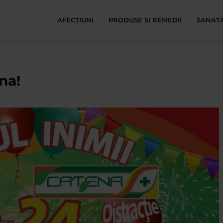
AFECŢIUNI
PRODUSE SI REMEDII
SANATA
na!