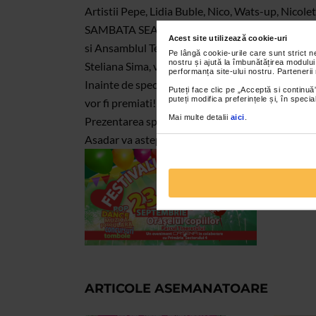
Artistii Pepe, Lidia Buble, Nico, Wats-up, Nicole
SAMBATA SEARA, iar Stela Popescu, Alexandru Ar
Acest site utilizează cookie-uri
si Ansamblul Teleormanul, Cristina Gheorghiu, B
Pe lângă cookie-urile care sunt strict 
nostru și ajută la îmbunătățirea modului
Steliana Sima, va vor fi alaturi DUMINICA SEAR
performanța site-ului nostru. Partenerii
Inainte de spectacole, Catena organizeaza tombole
Puteți face clic pe „Acceptă si continuă”
puteți modifica preferințele și, în spec
vor fi premiati!
Mai multe detalii
aici
.
Prezentarea spectacolului va fi facuta de Cosmi
Asadar va asteptam pe 23 si 24 septembrie la Fes
ARTICOLE ASEMANATOARE