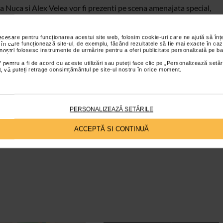
ta Nuca si Alex Velea vor fi prezenti pe scena amenajata special,
sinel, Mihaela Gurau, Nicole Datcu, Aneta Stan, Florin Vasilica
ogdan Ionita, Lavinia Coste si Marius Zorila, Romeo Zaharia si
necesare pentru funcționarea acestui site web, folosim cookie-uri care ne ajută să î
 în care funcționează site-ul, de exemplu, făcând rezultatele să fie mai exacte în caz
A.
 noștri folosesc instrumente de urmărire pentru a oferi publicitate personalizată pe ba
, concursuri si karaoke, iar cei mai talentati dintre spectatori
 pentru a fi de acord cu aceste utilizări sau puteți face clic pe „Personalizează setăr
ial, vă puteți retrage consimțământul pe site-ul nostru în orice moment.
n Natanticu, Catalin Neamtu si Varu Sandel.
tivalul Inimii – Catena!
PERSONALIZEAZĂ SETĂRILE
ACCEPTĂ SI CONTINUĂ