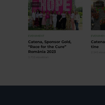
VIDEO
VIDEO
EVENIMENT
EVENIME
Catena, Sponsor Gold,
Catena
“Race for the Cure”
tine
România 2023
2.141 vizua
1.711 vizualizari