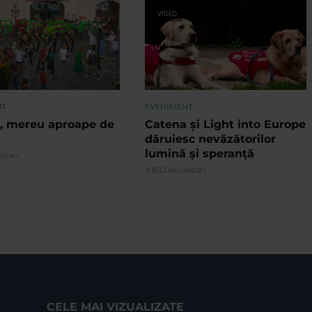
VIDEO
NT
EVENIMENT
, mereu aproape de
Catena și Light into Europe
dăruiesc nevăzătorilor
lumină și speranță
lizari
1.832 vizualizari
CELE MAI VIZUALIZATE