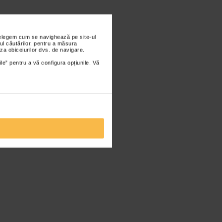
nțelegem cum se navighează pe site-ul
ul căutărilor, pentru a măsura
za obiceiurilor dvs. de navigare.
ile” pentru a vă configura opțiunile. Vă