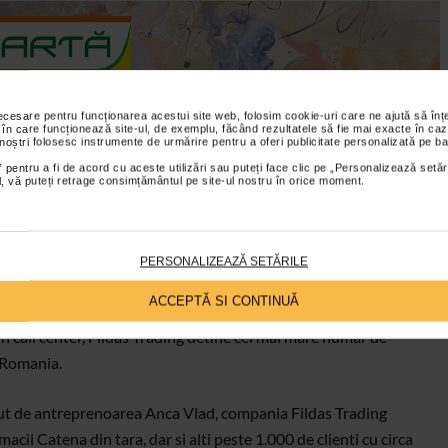
necesare pentru funcționarea acestui site web, folosim cookie-uri care ne ajută să î
 în care funcționează site-ul, de exemplu, făcând rezultatele să fie mai exacte în caz
 standarde internationale de calitate si echipat cu cele mai noi si
 noștri folosesc instrumente de urmărire pentru a oferi publicitate personalizată pe ba
, pentru asigurarea unor servicii recunoscute si apreciate de
 pentru a fi de acord cu aceste utilizări sau puteți face clic pe „Personalizează setăr
ial, vă puteți retrage consimțământul pe site-ul nostru în orice moment.
PERSONALIZEAZĂ SETĂRILE
 cel mai important jucator pe piata autohtona de distributie a
ACCEPTĂ SI CONTINUĂ
importante firme antreprenoriale romanesti. Cu 15 depozite
 call center, Fildas Trading detine cel mai mare numar de
n Romania.
inut de antreprenoarea Anca Vlad, compania Fildas Trading
ii Catena din tara, dar si alti peste 1.000 de clienti cu circa