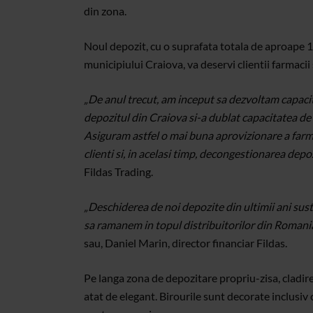
din zona.
Noul depozit, cu o suprafata totala de aproape 1
municipiului Craiova, va deservi clientii farmacii 
„De anul trecut, am inceput sa dezvoltam capacita
depozitul din Craiova si-a dublat capacitatea de
Asiguram astfel o mai buna aprovizionare a farma
clienti si, in acelasi timp, decongestionarea depoz
Fildas Trading.
„Deschiderea de noi depozite din ultimii ani sus
sa ramanem in topul distribuitorilor din Romania
sau, Daniel Marin, director financiar Fildas.
Pe langa zona de depozitare propriu-zisa, cladir
atat de elegant. Birourile sunt decorate inclusiv