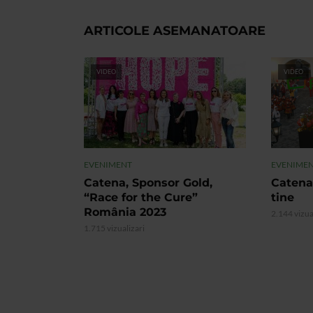
ARTICOLE ASEMANATOARE
VIDEO
VIDEO
EVENIMENT
EVENIME
Catena, Sponsor Gold,
Catena
“Race for the Cure”
tine
România 2023
2.144 vizua
1.715 vizualizari