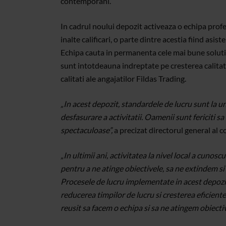
contemporani.
In cadrul noului depozit activeaza o echipa profe
inalte calificari, o parte dintre acestia fiind asi
Echipa cauta in permanenta cele mai bune solutii, 
sunt intotdeauna indreptate pe cresterea calitatii
calitati ale angajatilor Fildas Trading.
„In acest depozit, standardele de lucru sunt la un
desfasurare a activitatii. Oamenii sunt fericiti sa
spectaculoase”,
a precizat directorul general al 
„In ultimii ani, activitatea la nivel local a cunosc
pentru a ne atinge obiectivele, sa ne extindem si
Procesele de lucru implementate in acest depozi
reducerea timpilor de lucru si cresterea eficient
reusit sa facem o echipa si sa ne atingem obiectiv