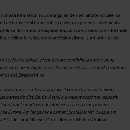
sionista formata din 60 de angajati de specialitate, cu cele mai
stenti de farmacie si farmacisti cu o vasta experienta in domeniu.
folosindu-se atat de experienta, cat si de creativitate. Eforturile
 serviciilor, iar eficienta si profesionalismul sunt principalele
 nivel foarte ridicat, oferind toate conditiile pentru o buna
 lucreze la noi in depozit. S-a format o echipa care va da rezultate
companiei, Dragos Mihai.
ut o crestere accentuata si, in acest context, am fost nevoiti,
 pe partea de distributie. Astfel s-a nascut acest nou depozit.
t sunt unele moderne, de ultima ora, ceea ce ne permite
ei de livrare. Am langa mine oameni profesionisti, cu care am
ele”,
a declarat Nicusor Dutu, directorul Fildas Craiova.