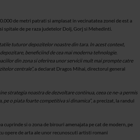
0.000 de metri patrati si amplasat in vecinatatea zonei de est a
si spitale de pe raza judetelor Dolj, Gorj si Mehedinti.
tile tuturor depozitelor noastre din tara. In acest context,
 depozitare, beneficiind de cea mai moderna tehnologie.
ciilor din zona si oferirea unor servicii mult mai prompte catre
itelor centrale”,
a declarat Dragos Mihai, directorul general
tine strategia noastra de dezvoltare continua, ceea ce ne-a permis
, pe o piata foarte competitiva si dinamica”
, a precizat, la randul
ea cuprinde si o zona de birouri amenajata pe cat de modern, pe
 cu opere de arta ale unor recunoscuti artisti romani