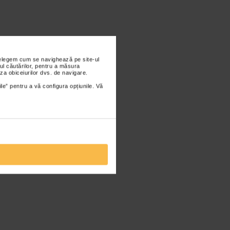
nțelegem cum se navighează pe site-ul
ul căutărilor, pentru a măsura
za obiceiurilor dvs. de navigare.
ile” pentru a vă configura opțiunile. Vă