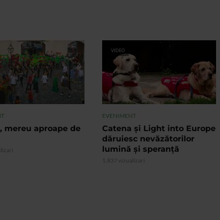
VIDEO
NT
EVENIMENT
, mereu aproape de
Catena și Light into Europe
dăruiesc nevăzătorilor
lumină și speranță
lizari
1.837 vizualizari