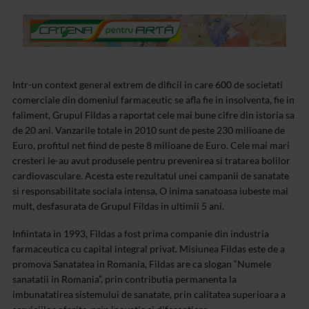
Intr-un context general extrem de dificil in care 600 de societati
comerciale din domeniul farmaceutic se afla fie in insolventa, fie in
faliment, Grupul Fildas a raportat cele mai bune cifre din istoria sa
de 20 ani. Vanzarile totale in 2010 sunt de peste 230 milioane de
Euro, profitul net fiind de peste 8 milioane de Euro. Cele mai mari
cresteri le-au avut produsele pentru prevenirea si tratarea bolilor
cardiovasculare. Acesta este rezultatul unei campanii de sanatate
si responsabilitate sociala intensa, O inima sanatoasa iubeste mai
mult, desfasurata de Grupul Fildas in ultimii 5 ani.
Infiintata in 1993, Fildas a fost prima companie din industria
farmaceutica cu capital integral privat. Misiunea Fildas este de a
promova Sanatatea in Romania, Fildas are ca slogan “Numele
sanatatii in Romania”, prin contributia permanenta la
imbunatatirea sistemului de sanatate, prin calitatea superioara a