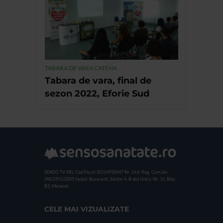
TABARA DE VARA CATENA
Tabara de vara, final de
sezon 2022, Eforie Sud
SENSO TV SRL
Cod Fiscal: RO14950647
Nr. Ord. Reg. Com./an:
J40/2911/2005
Sediul: Bucuresti, Sector 4, B-dul Unirii, Nr. 15, Bloc
B3, Mezanin
CELE MAI VIZUALIZATE