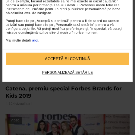
ul, de exemplu, făcând rezultatele să fie mai exacte în cazul căutărilor,
pentru a măsura performanța site-ului nostru. Partenerii noștri folosesc
instrumente de urmărire pentru a oferi publicitate personalizată pe baza
VIDEO
obiceiurilor dvs. de navigare.
Puteți face clic pe „Acceptă si continuă” pentru a fi de acord cu aceste
utilizări sau puteți face clic pe „Personalizează setările” pentru a vă
configura opțiunile. Vă puteți modifica preferințele și, în special, vă puteți
retrage consimțământul pe site-ul nostru în orice moment.
Mai multe detalii
aici
.
ACCEPTĂ SI CONTINUĂ
PERSONALIZEAZĂ SETĂRILE
PALMARES
Catena, premiu special Forbes Brands for
Kids 2019
4.124 vizualizari
VIDEO