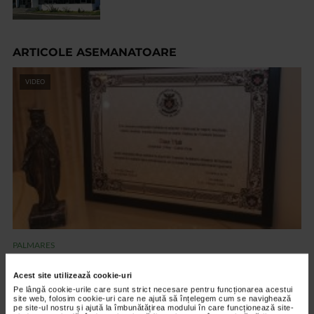
ARTICOLE ASEMANATOARE
VIDEO
PALMARES
ANCA VLAD – Diplomă de Excelenţă la Gala
Acest site utilizează cookie-uri
ÎMPREUNĂ/BE YAHAD
Pe lângă cookie-urile care sunt strict necesare pentru funcționarea acestui
4.296 vizualizari
site web, folosim cookie-uri care ne ajută să înțelegem cum se navighează
pe site-ul nostru și ajută la îmbunătățirea modului în care funcționează site-