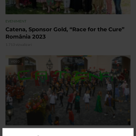
EVENIMENT
Catena, Sponsor Gold, “Race for the Cure”
România 2023
1.713 vizualizari
VIDEO
EVENIMENT