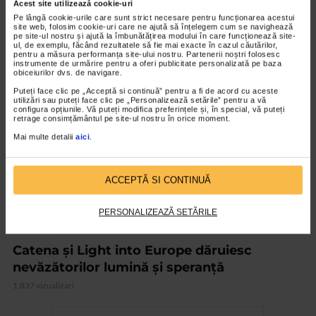
Acest site utilizează cookie-uri
Catena, mereu aproape de tine
Pe lângă cookie-urile care sunt strict necesare pentru funcționarea acestui
site web, folosim cookie-uri care ne ajută să înțelegem cum se navighează
2.143 vizualizari
pe site-ul nostru și ajută la îmbunătățirea modului în care funcționează site-
ul, de exemplu, făcând rezultatele să fie mai exacte în cazul căutărilor,
pentru a măsura performanța site-ului nostru. Partenerii noștri folosesc
instrumente de urmărire pentru a oferi publicitate personalizată pe baza
VIDEO
obiceiurilor dvs. de navigare.
Puteți face clic pe „Acceptă si continuă” pentru a fi de acord cu aceste
utilizări sau puteți face clic pe „Personalizează setările” pentru a vă
configura opțiunile. Vă puteți modifica preferințele și, în special, vă puteți
retrage consimțământul pe site-ul nostru în orice moment.
Mai multe detalii
aici
.
ACCEPTĂ SI CONTINUĂ
PERSONALIZEAZĂ SETĂRILE
EVENIMENT
Catena și Light into Europe dăruiesc
nevăzătorilor lumină și speranță
1.837 vizualizari