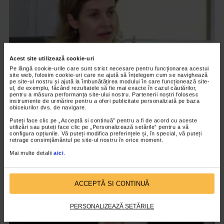
Acest site utilizează cookie-uri
Pe lângă cookie-urile care sunt strict necesare pentru funcționarea acestui
site web, folosim cookie-uri care ne ajută să înțelegem cum se navighează
pe site-ul nostru și ajută la îmbunătățirea modului în care funcționează site-
ul, de exemplu, făcând rezultatele să fie mai exacte în cazul căutărilor,
DERMATOLOGICE
pentru a măsura performanța site-ului nostru. Partenerii noștri folosesc
instrumente de urmărire pentru a oferi publicitate personalizată pe baza
Alunitele la control! Cand ar trebui sa ne
obiceiurilor dvs. de navigare.
ingrijoram
Puteți face clic pe „Acceptă si continuă” pentru a fi de acord cu aceste
utilizări sau puteți face clic pe „Personalizează setările” pentru a vă
4.470 vizualizari
configura opțiunile. Vă puteți modifica preferințele și, în special, vă puteți
retrage consimțământul pe site-ul nostru în orice moment.
Mai multe detalii
aici
.
VIDEO
ACCEPTĂ SI CONTINUĂ
PERSONALIZEAZĂ SETĂRILE