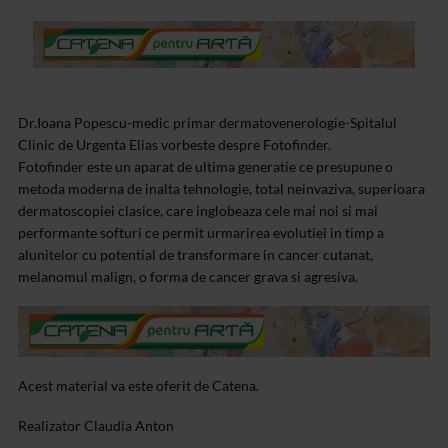
Dr.Ioana Popescu-medic primar dermatovenerologie-Spitalul
Clinic de Urgenta Elias vorbeste despre Fotofinder.
Fotofinder este un aparat de ultima generatie ce presupune o
metoda moderna de inalta tehnologie, total neinvaziva, superioara
dermatoscopiei clasice, care inglobeaza cele mai noi si mai
performante softuri ce permit urmarirea evolutiei in timp a
alunitelor cu potential de transformare in cancer cutanat,
melanomul malign, o forma de cancer grava si agresiva.
Acest material va este oferit de Catena.
Realizator Claudia Anton