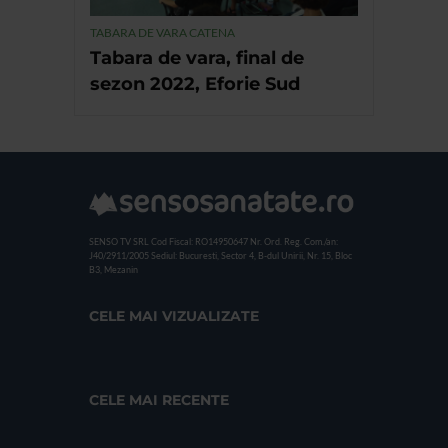
TABARA DE VARA CATENA
Tabara de vara, final de
sezon 2022, Eforie Sud
SENSO TV SRL
Cod Fiscal: RO14950647
Nr. Ord. Reg. Com./an:
J40/2911/2005
Sediul: Bucuresti, Sector 4, B-dul Unirii, Nr. 15, Bloc
B3, Mezanin
CELE MAI VIZUALIZATE
CELE MAI RECENTE