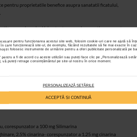
 pentru proprietatile benefice asupra sanatatii ficatului,
.
tioneaza sinergic si isi potenteaza reciproc actiunea, pentru ca
arat eficient!
necesare pentru funcționarea acestui site web, folosim cookie-uri care ne ajută să î
 în care funcționează site-ul, de exemplu, făcând rezultatele să fie mai exacte în caz
 noștri folosesc instrumente de urmărire pentru a oferi publicitate personalizată pe ba
 pentru a fi de acord cu aceste utilizări sau puteți face clic pe „Personalizează setăr
ial, vă puteți retrage consimțământul pe site-ul nostru în orice moment.
PERSONALIZEAZĂ SETĂRILE
alimentatie corecta si echilibrata, HepatoSuport de la Naturalis te
liar!
ACCEPTĂ SI CONTINUĂ
iu, corespunzator a 100 mg Silimarina
ghinare, 2.5% cinarina- corespunzator a 1.25 mg cinarina