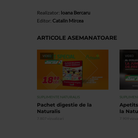
Realizator:
Ioana Bercaru
Editor:
Catalin Mircea
ARTICOLE ASEMANATOARE
VIDEO
VIDEO
SUPLIMENTE NATURALIS
SUPLIMEN
Pachet digestie de la
Apetits
Naturalis
la Natu
7.807 vizualizari
7.909 vizua