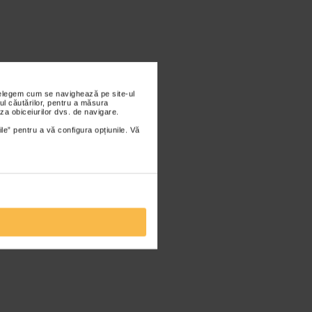
nțelegem cum se navighează pe site-ul
ul căutărilor, pentru a măsura
za obiceiurilor dvs. de navigare.
ile” pentru a vă configura opțiunile. Vă