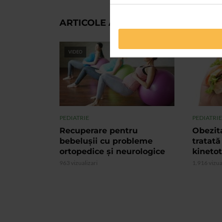
ARTICOLE ASEMANATOARE
VIDEO
VIDEO
PEDIATRIE
PEDIATRIE
Recuperare pentru
Obezita
bebelușii cu probleme
tratată
ortopedice și neurologice
kinetot
963 vizualizari
1.916 vizua