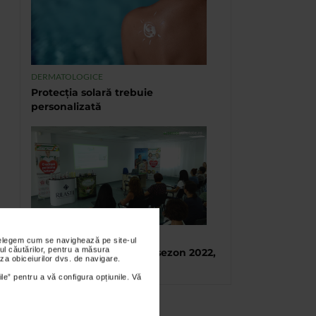
DERMATOLOGICE
Protecția solară trebuie
personalizată
TABARA DE VARA CATENA
nțelegem cum se navighează pe site-ul
ul căutărilor, pentru a măsura
Tabara de vara, final de sezon 2022,
za obiceiurilor dvs. de navigare.
Eforie Sud
ile” pentru a vă configura opțiunile. Vă