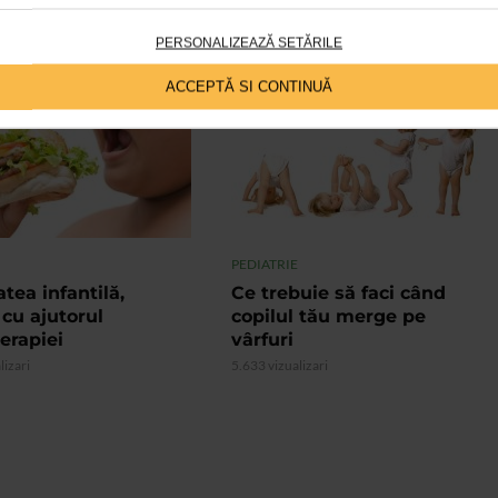
PERSONALIZEAZĂ SETĂRILE
ACCEPTĂ SI CONTINUĂ
VIDEO
PEDIATRIE
tea infantilă,
Ce trebuie să faci când
 cu ajutorul
copilul tău merge pe
erapiei
vârfuri
lizari
5.633 vizualizari