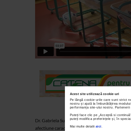
Acest site utilizează cookie-uri
Pe lângă cookie-urile care sunt strict 
nostru și ajută la îmbunătățirea modului
performanța site-ului nostru. Partenerii
Puteți face clic pe „Acceptă si continuă”
puteți modifica preferințele și, în spec
Dr. Gabriela Suiu - medic primar pediatru - vorbe
Mai multe detalii
aici
.
afectiune caracterizata prin colorarea in galben a p