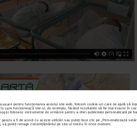
necesare pentru funcționarea acestui site web, folosim cookie-uri care ne ajută să î
 în care funcționează site-ul, de exemplu, făcând rezultatele să fie mai exacte în caz
 noștri folosesc instrumente de urmărire pentru a oferi publicitate personalizată pe ba
 pentru a fi de acord cu aceste utilizări sau puteți face clic pe „Personalizează setăr
ial, vă puteți retrage consimțământul pe site-ul nostru în orice moment.
ste despre icterul la nou-nascuti.Icterul la nou-nascuti este o
ielii si a partii albe a globului ocular (sclera).