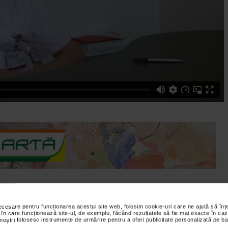
necesare pentru funcționarea acestui site web, folosim cookie-uri care ne ajută să î
g - Centrul Medical MEDAS vorbeste despre infectiile fungice ce
 în care funcționează site-ul, de exemplu, făcând rezultatele să fie mai exacte în caz
 noștri folosesc instrumente de urmărire pentru a oferi publicitate personalizată pe ba