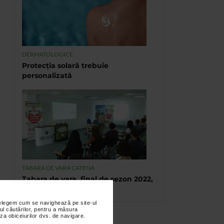
DERMATOLOGICE
Protecția solară trebuie
personalizată
TABARA DE VARA CATENA
Tabara de vara, final de sezon 2022,
Eforie Sud
nțelegem cum se navighează pe site-ul
ul căutărilor, pentru a măsura
za obiceiurilor dvs. de navigare.