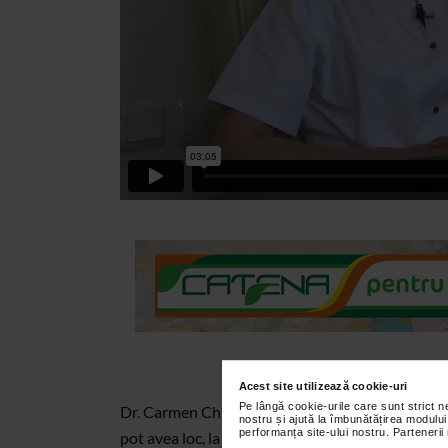
Acest site utilizează cookie-uri
Pe lângă cookie-urile care sunt strict 
Dr. Carmen Chirtes - medic specialist dermatolo
nostru și ajută la îmbunătățirea modului
performanța site-ului nostru. Partenerii
pot avea loc, la nivelul piciorului.