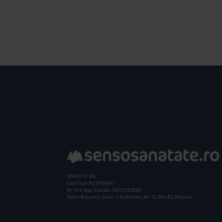
SENSO TV SRL
Cod Fiscal: RO14950647
Nr. Ord. Reg. Com./an: J40/2911/2005
Sediul: Bucuresti, Sector 4, B-dul Unirii, Nr. 15, Bloc B3, Mezanin