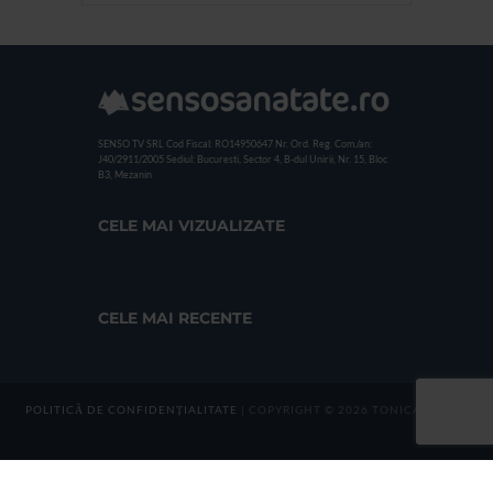
SENSO TV SRL
Cod Fiscal: RO14950647
Nr. Ord. Reg. Com./an:
J40/2911/2005
Sediul: Bucuresti, Sector 4, B-dul Unirii, Nr. 15, Bloc
B3, Mezanin
CELE MAI VIZUALIZATE
CELE MAI RECENTE
POLITICĂ DE CONFIDENȚIALITATE
| COPYRIGHT © 2026 TONICA GROUP