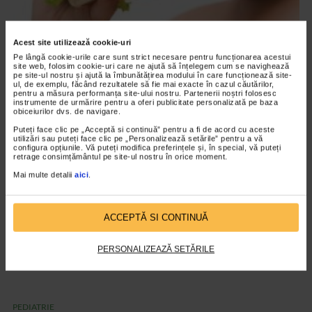
Acest site utilizează cookie-uri
PEDIATRIE
Pe lângă cookie-urile care sunt strict necesare pentru funcționarea acestui
site web, folosim cookie-uri care ne ajută să înțelegem cum se navighează
Obezitatea infantilă, tratată cu ajutorul
pe site-ul nostru și ajută la îmbunătățirea modului în care funcționează site-
ul, de exemplu, făcând rezultatele să fie mai exacte în cazul căutărilor,
kinetoterapiei
pentru a măsura performanța site-ului nostru. Partenerii noștri folosesc
instrumente de urmărire pentru a oferi publicitate personalizată pe baza
1.916 vizualizari
obiceiurilor dvs. de navigare.
Puteți face clic pe „Acceptă si continuă” pentru a fi de acord cu aceste
utilizări sau puteți face clic pe „Personalizează setările” pentru a vă
VIDEO
configura opțiunile. Vă puteți modifica preferințele și, în special, vă puteți
retrage consimțământul pe site-ul nostru în orice moment.
Mai multe detalii
aici
.
ACCEPTĂ SI CONTINUĂ
PERSONALIZEAZĂ SETĂRILE
PEDIATRIE