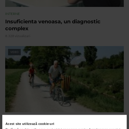
INTERNE
Insuficienta venoasa, un diagnostic
complex
8.328 vizualizari
VIDEO
INTERNE
Acest site utilizează cookie-uri
Longevitatea activa