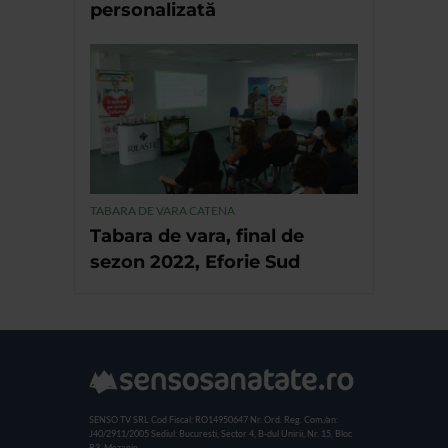
personalizată
TABARA DE VARA CATENA
Tabara de vara, final de
sezon 2022, Eforie Sud
SENSO TV SRL
Cod Fiscal: RO14950647
Nr. Ord. Reg. Com./an:
J40/2911/2005
Sediul: Bucuresti, Sector 4, B-dul Unirii, Nr. 15, Bloc
B3, Mezanin