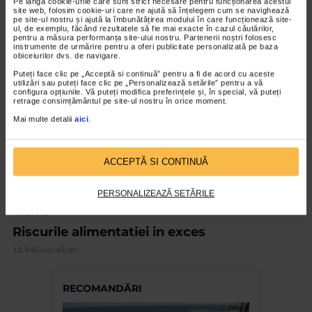
Pe lângă cookie-urile care sunt strict necesare pentru funcționarea acestui
site web, folosim cookie-uri care ne ajută să înțelegem cum se navighează
17.363 vizualizari
pe site-ul nostru și ajută la îmbunătățirea modului în care funcționează site-
ul, de exemplu, făcând rezultatele să fie mai exacte în cazul căutărilor,
pentru a măsura performanța site-ului nostru. Partenerii noștri folosesc
instrumente de urmărire pentru a oferi publicitate personalizată pe baza
VIDEO
obiceiurilor dvs. de navigare.
Puteți face clic pe „Acceptă si continuă” pentru a fi de acord cu aceste
utilizări sau puteți face clic pe „Personalizează setările” pentru a vă
configura opțiunile. Vă puteți modifica preferințele și, în special, vă puteți
retrage consimțământul pe site-ul nostru în orice moment.
Mai multe detalii
aici
.
ACCEPTĂ SI CONTINUĂ
PERSONALIZEAZĂ SETĂRILE
INTERNE
Riscurile alimentatiei in exces
18.940 vizualizari
RECOMANDĂRI