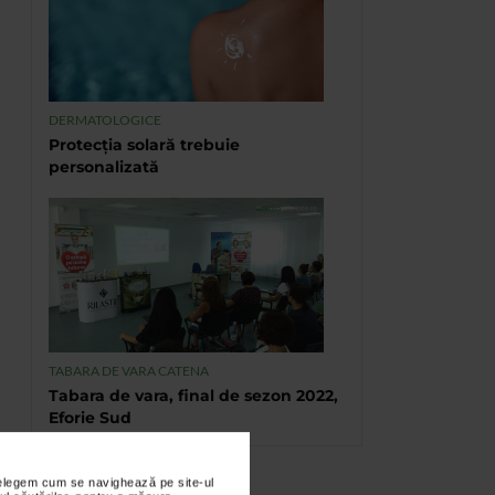
DERMATOLOGICE
Protecția solară trebuie
personalizată
TABARA DE VARA CATENA
Tabara de vara, final de sezon 2022,
Eforie Sud
nțelegem cum se navighează pe site-ul