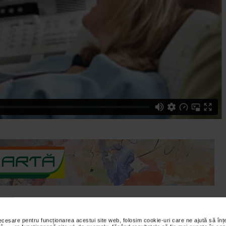
necesare pentru funcționarea acestui site web, folosim cookie-uri care ne ajută să î
og. Clinica Medicover sugereaza si enumera care sunt tipurile de