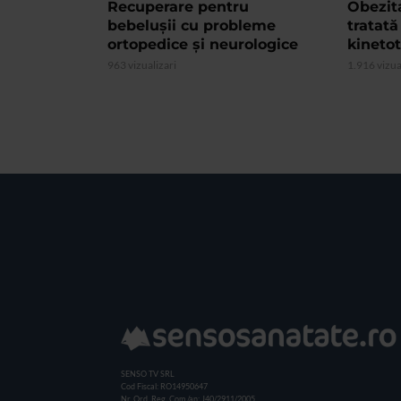
Recuperare pentru
Obezita
bebelușii cu probleme
tratată
ortopedice și neurologice
kinetot
963 vizualizari
1.916 vizua
SENSO TV SRL
Cod Fiscal: RO14950647
Nr. Ord. Reg. Com./an: J40/2911/2005