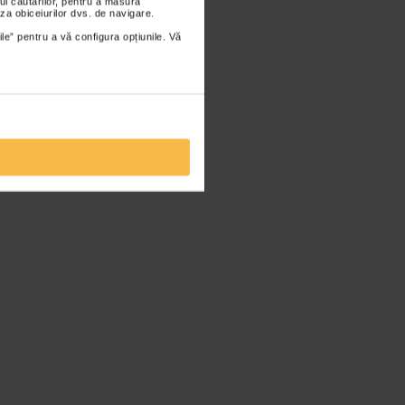
ul căutărilor, pentru a măsura
za obiceiurilor dvs. de navigare.
ile” pentru a vă configura opțiunile. Vă