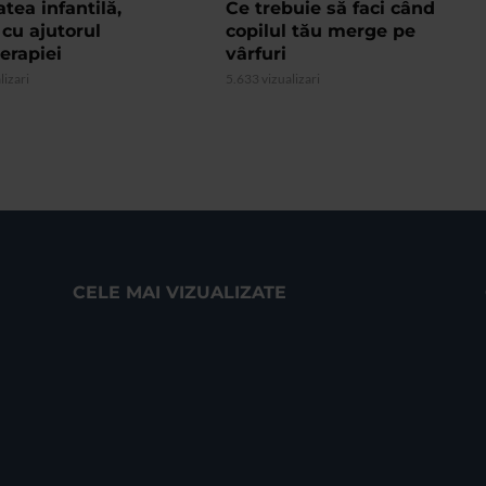
tea infantilă,
Ce trebuie să faci când
 cu ajutorul
copilul tău merge pe
erapiei
vârfuri
lizari
5.633 vizualizari
CELE MAI VIZUALIZATE