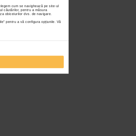
nțelegem cum se navighează pe site-ul
ul căutărilor, pentru a măsura
za obiceiurilor dvs. de navigare.
ile” pentru a vă configura opțiunile. Vă