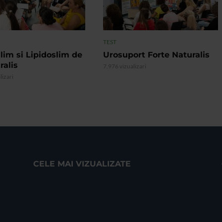
TEST
lim si Lipidoslim de
Urosuport Forte Naturalis
ralis
7.976 vizualizari
lizari
CELE MAI VIZUALIZATE