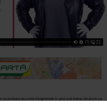
m ne puteam ascunde kilogramele in plus sub haine, de acum va