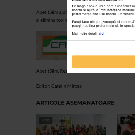
Pe lângă cookie-urile care sunt strict 
nostru și ajută la îmbunătățirea modului
ApetitSlim ajuta la mentinerea greutatii normale
performanța site-ului nostru. Partenerii
si elimina toxinele, incetineste procesul de imbatr
Puteți face clic pe „Acceptă si continuă”
puteți modifica preferințele și, în spec
Mai multe detalii
aici
.
ApetitSlim, Rezultate vizibile la orice varsta!
Editor: Catalin Mircea
ARTICOLE ASEMANATOARE
VIDEO
VIDEO