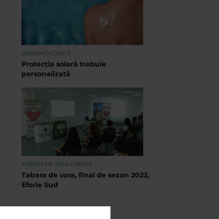
DERMATOLOGICE
Protecția solară trebuie
personalizată
TABARA DE VARA CATENA
Tabara de vara, final de sezon 2022,
Eforie Sud