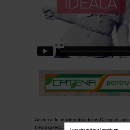
Am intrat in anotimpul calduros. Daca pana acu
trebui sa redobandim silueta ideala.
Acest site utilizează cookie-uri