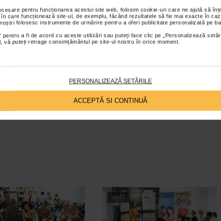
necesare pentru funcționarea acestui site web, folosim cookie-uri care ne ajută să î
 în care funcționează site-ul, de exemplu, făcând rezultatele să fie mai exacte în caz
 corporale, sustine metabolismul, accelereaza arderea grasimilor
 noștri folosesc instrumente de urmărire pentru a oferi publicitate personalizată pe ba
anire si are o influenta pozitiva asupra starii de spirit.
 pentru a fi de acord cu aceste utilizări sau puteți face clic pe „Personalizează setăr
ial, vă puteți retrage consimțământul pe site-ul nostru în orice moment.
PERSONALIZEAZĂ SETĂRILE
ACCEPTĂ SI CONTINUĂ
VIDEO