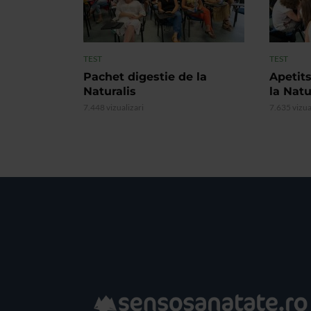
TEST
TEST
Pachet digestie de la
Apetits
Naturalis
la Natu
7.448 vizualizari
7.635 vizua