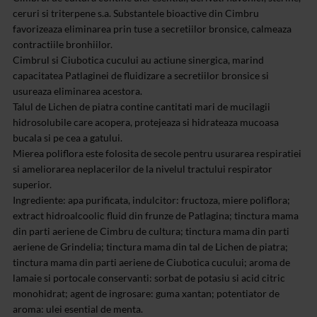
ceruri si triterpene s.a. Substantele bioactive din Cimbru
favorizeaza eliminarea prin tuse a secretiilor bronsice, calmeaza
contractiile bronhiilor.
Cimbrul si Ciubotica cucului au actiune sinergica, marind
capacitatea Patlaginei de fluidizare a secretiilor bronsice si
usureaza eliminarea acestora.
Talul de Lichen de piatra contine cantitati mari de mucilagii
hidrosolubile care acopera, protejeaza si hidrateaza mucoasa
bucala si pe cea a gatului.
Mierea poliflora este folosita de secole pentru usurarea respiratiei
si ameliorarea neplacerilor de la nivelul tractului respirator
superior.
Ingrediente: apa purificata, indulcitor: fructoza, miere poliflora;
extract hidroalcoolic fluid din frunze de Patlagina; tinctura mama
din parti aeriene de Cimbru de cultura; tinctura mama din parti
aeriene de Grindelia; tinctura mama din tal de Lichen de piatra;
tinctura mama din parti aeriene de Ciubotica cucului; aroma de
lamaie si portocale conservanti: sorbat de potasiu si acid citric
monohidrat; agent de ingrosare: guma xantan; potentiator de
aroma: ulei esential de menta.