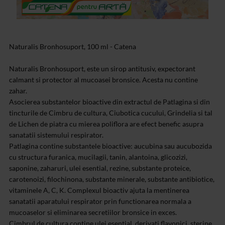
Naturalis Bronhosuport, 100 ml - Catena
Naturalis Bronhosuport, este un sirop antitusiv, expectorant
calmant si protector al mucoasei bronsice. Acesta nu contine
zahar.
Asocierea substantelor bioactive din extractul de Patlagina si din
tincturile de Cimbru de cultura, Ciubotica cucului, Grindelia si tal
de Lichen de piatra cu mierea poliflora are efect benefic asupra
sanatatii sistemului respirator.
Patlagina contine substantele bioactive: aucubina sau aucubozida
cu structura furanica, mucilagii, tanin, alantoina, glicozizi,
saponine, zaharuri, ulei esential, rezine, substante proteice,
carotenoizi, filochinona, substante minerale, substante antibiotice,
vitaminele A, C, K. Complexul bioactiv ajuta la mentinerea
sanatatii aparatului respirator prin functionarea normala a
mucoaselor si eliminarea secretiilor bronsice in exces.
Cimbrul de cultura contine ulei esential, derivati flavonici, sterine,