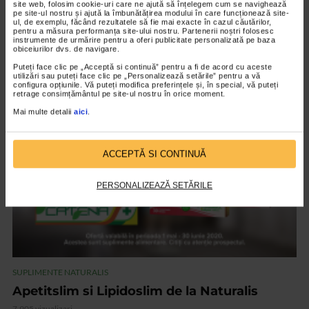
site web, folosim cookie-uri care ne ajută să înțelegem cum se navighează
pe site-ul nostru și ajută la îmbunătățirea modului în care funcționează site-
ul, de exemplu, făcând rezultatele să fie mai exacte în cazul căutărilor,
pentru a măsura performanța site-ului nostru. Partenerii noștri folosesc
SUPLIMENTE NATURALIS
instrumente de urmărire pentru a oferi publicitate personalizată pe baza
obiceiurilor dvs. de navigare.
Pachet digestie de la Naturalis
Puteți face clic pe „Acceptă si continuă” pentru a fi de acord cu aceste
7.805 vizualizari
utilizări sau puteți face clic pe „Personalizează setările” pentru a vă
configura opțiunile. Vă puteți modifica preferințele și, în special, vă puteți
retrage consimțământul pe site-ul nostru în orice moment.
Mai multe detalii
aici
.
VIDEO
ACCEPTĂ SI CONTINUĂ
PERSONALIZEAZĂ SETĂRILE
SUPLIMENTE NATURALIS
Apetitslim si Lipidoslim de la Naturalis
7.905 vizualizari