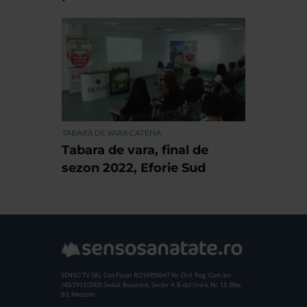
TABARA DE VARA CATENA
Tabara de vara, final de
sezon 2022, Eforie Sud
SENSO TV SRL
Cod Fiscal: RO14950647
Nr. Ord. Reg. Com./an:
J40/2911/2005
Sediul: Bucuresti, Sector 4, B-dul Unirii, Nr. 15, Bloc
B3, Mezanin