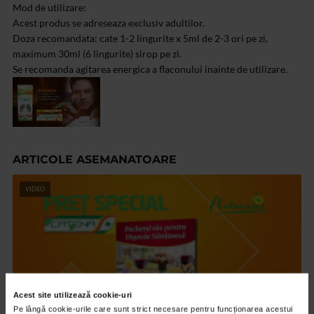
Mod de utilizare:
Acest produs se adreseaza exclusiv adultilor.
Doza recomandata: cate 1-2 lingurite x 5ml de 2-3 ori pe zi,
maximum 30ml (6 lingurite) sirop pe zi.
Se recomanda agitarea energica a flaconului inainte de utilizare.
ARTICOLE ASEMANATOARE
VIDEO
Acest site utilizează cookie-uri
Pe lângă cookie-urile care sunt strict necesare pentru funcționarea acestui