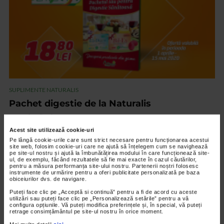
SUPLIMENTE NATURALIS
Pachet digestie de la Naturalis
7.813 vizualizari
Acest site utilizează cookie-uri
Pe lângă cookie-urile care sunt strict necesare pentru funcționarea acestui
VIDEO
site web, folosim cookie-uri care ne ajută să înțelegem cum se navighează
pe site-ul nostru și ajută la îmbunătățirea modului în care funcționează site-
ul, de exemplu, făcând rezultatele să fie mai exacte în cazul căutărilor,
pentru a măsura performanța site-ului nostru. Partenerii noștri folosesc
instrumente de urmărire pentru a oferi publicitate personalizată pe baza
obiceiurilor dvs. de navigare.
Puteți face clic pe „Acceptă si continuă” pentru a fi de acord cu aceste
utilizări sau puteți face clic pe „Personalizează setările” pentru a vă
configura opțiunile. Vă puteți modifica preferințele și, în special, vă puteți
retrage consimțământul pe site-ul nostru în orice moment.