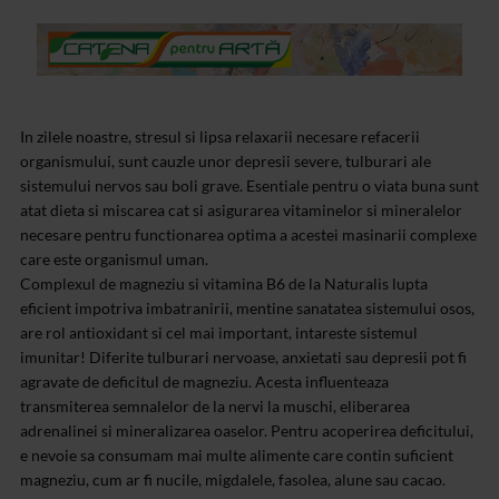
In zilele noastre, stresul si lipsa relaxarii necesare refacerii
organismului, sunt cauzle unor depresii severe, tulburari ale
sistemului nervos sau boli grave. Esentiale pentru o viata buna sunt
atat dieta si miscarea cat si asigurarea vitaminelor si mineralelor
necesare pentru functionarea optima a acestei masinarii complexe
care este organismul uman.
Complexul de magneziu si vitamina B6 de la Naturalis lupta
eficient impotriva imbatranirii, mentine sanatatea sistemului osos,
are rol antioxidant si cel mai important, intareste sistemul
imunitar! Diferite tulburari nervoase, anxietati sau depresii pot fi
agravate de deficitul de magneziu. Acesta influenteaza
transmiterea semnalelor de la nervi la muschi, eliberarea
adrenalinei si mineralizarea oaselor. Pentru acoperirea deficitului,
e nevoie sa consumam mai multe alimente care contin suficient
magneziu, cum ar fi nucile, migdalele, fasolea, alune sau cacao.