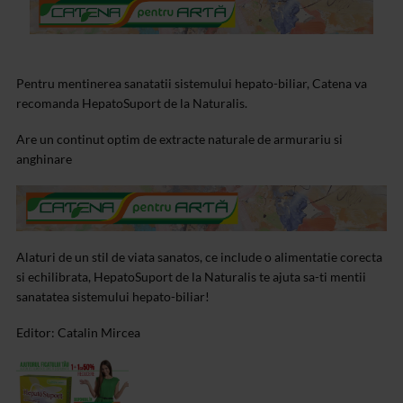
Pentru mentinerea sanatatii sistemului hepato-biliar, Catena va
recomanda HepatoSuport de la Naturalis.
Are un continut optim de extracte naturale de armurariu si
anghinare
Alaturi de un stil de viata sanatos, ce include o alimentatie corecta
si echilibrata, HepatoSuport de la Naturalis te ajuta sa-ti mentii
sanatatea sistemului hepato-biliar!
Editor: Catalin Mircea