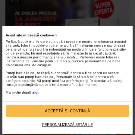
VIDEO
Acest site utilizează cookie-uri
Pe lângă cookie-urile care sunt strict necesare pentru funcționarea acestui
site web, folosim cookie-uri care ne ajută să înțelegem cum se navighează
pe site-ul nostru și ajută la îmbunătățirea modului în care funcționează site-
ul, de exemplu, făcând rezultatele să fie mai exacte în cazul căutărilor,
pentru a măsura performanța site-ului nostru. Partenerii noștri folosesc
instrumente de urmărire pentru a oferi publicitate personalizată pe baza
obiceiurilor dvs. de navigare.
SUPLIMENTE NATURALIS
Puteți face clic pe „Acceptă si continuă” pentru a fi de acord cu aceste
utilizări sau puteți face clic pe „Personalizează setările” pentru a vă
Apetitslim si Lipidoslim de la Naturalis
configura opțiunile. Vă puteți modifica preferințele și, în special, vă puteți
retrage consimțământul pe site-ul nostru în orice moment.
7.909 vizualizari
Mai multe detalii
aici
.
VIDEO
ACCEPTĂ SI CONTINUĂ
PERSONALIZEAZĂ SETĂRILE