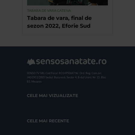
TABARA DE VARA CATENA
Tabara de vara, final de
sezon 2022, Eforie Sud
SENSO TV SRL
Cod Fiscal: RO14950647
Nr. Ord. Reg. Com./an:
J40/2911/2005
Sediul: Bucuresti, Sector 4, B-dul Unirii, Nr. 15, Bloc
B3, Mezanin
CELE MAI VIZUALIZATE
CELE MAI RECENTE