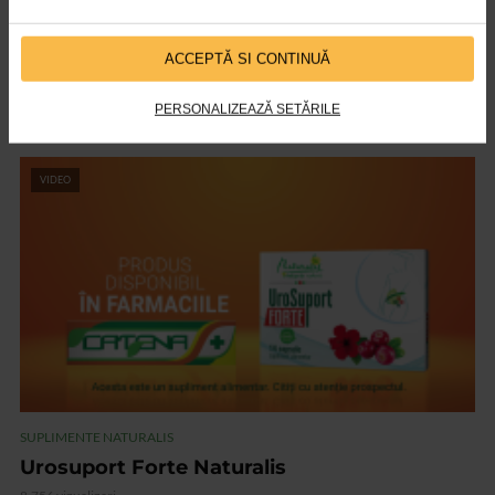
ACCEPTĂ SI CONTINUĂ
SUPLIMENTE NATURALIS
Apetitslim si Lipidoslim de la Naturalis
PERSONALIZEAZĂ SETĂRILE
7.907 vizualizari
VIDEO
SUPLIMENTE NATURALIS
Urosuport Forte Naturalis