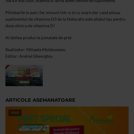
Vara e mai usor, toamna si iarna avem nevoie de suplimente.
Plimbarile in parc fac minuni intr-o zi cu soare dar cand ploua,
suplimentul de vitamina D3 de la Naturalis este aliatul tau pentru
doza zilnica de vitamina D!
Al doilea produs la jumatate de pret
Realizator: Mihaela Moldoveanu
Editor: Andrei Gheorghiu
ARTICOLE ASEMANATOARE
VIDEO