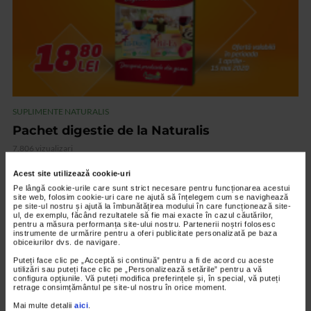
SUPLIMENTE NATURALIS
Pachet digestie de la Naturalis
7.806 vizualizari
Acest site utilizează cookie-uri
VIDEO
Pe lângă cookie-urile care sunt strict necesare pentru funcționarea acestui
site web, folosim cookie-uri care ne ajută să înțelegem cum se navighează
pe site-ul nostru și ajută la îmbunătățirea modului în care funcționează site-
ul, de exemplu, făcând rezultatele să fie mai exacte în cazul căutărilor,
pentru a măsura performanța site-ului nostru. Partenerii noștri folosesc
instrumente de urmărire pentru a oferi publicitate personalizată pe baza
obiceiurilor dvs. de navigare.
Puteți face clic pe „Acceptă si continuă” pentru a fi de acord cu aceste
utilizări sau puteți face clic pe „Personalizează setările” pentru a vă
configura opțiunile. Vă puteți modifica preferințele și, în special, vă puteți
retrage consimțământul pe site-ul nostru în orice moment.
Mai multe detalii
aici
.