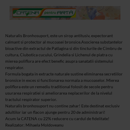
Naturalis Bronhosuport, este un sirop antitusiv, expectorant
calmant si protector al mucoasei bronsice.Asocierea substantelor
bioactive din extractul de Patlagina si din tincturile de Cimbru de
cultura, Ciubotica cucului, Grindelia si Lichenul de piatra cu
mierea poliflora are efect benefic asupra sanatatii sistemului
respirator.
Formula bogata in extracte naturale sustine eliminarea secretiilor
bronsice in exces si functionarea normala a mucoaselor. Mierea
poliflora este un remediu traditional folosit de secole pentru
usurarea respiratiei si ameliorarea neplacerilor de la nivelul
tractului respirator superior.
Naturalis bronhosuport nu contine zahar! Este destinat exclusiv
adultilor iar un flacon ajunge pentru 20 de administrari!
Acum la CATENA cu 22% reducere cu cardul de fidelitate!
Realizator: Mihaela Moldoveanu