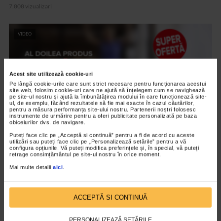
7.808 vizualizari
VIDEO
Acest site utilizează cookie-uri
Pe lângă cookie-urile care sunt strict necesare pentru funcționarea acestui
site web, folosim cookie-uri care ne ajută să înțelegem cum se navighează
pe site-ul nostru și ajută la îmbunătățirea modului în care funcționează site-
ul, de exemplu, făcând rezultatele să fie mai exacte în cazul căutărilor,
pentru a măsura performanța site-ului nostru. Partenerii noștri folosesc
instrumente de urmărire pentru a oferi publicitate personalizată pe baza
obiceiurilor dvs. de navigare.
Puteți face clic pe „Acceptă si continuă” pentru a fi de acord cu aceste
utilizări sau puteți face clic pe „Personalizează setările” pentru a vă
SUPLIMENTE NATURALIS
configura opțiunile. Vă puteți modifica preferințele și, în special, vă puteți
retrage consimțământul pe site-ul nostru în orice moment.
Apetitslim si Lipidoslim de la Naturalis
Mai multe detalii
aici
.
7.910 vizualizari
ACCEPTĂ SI CONTINUĂ
VIDEO
PERSONALIZEAZĂ SETĂRILE