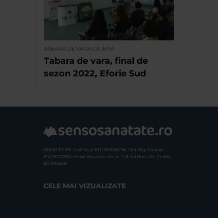
TABARA DE VARA CATENA
Tabara de vara, final de
sezon 2022, Eforie Sud
SENSO TV SRL
Cod Fiscal: RO14950647
Nr. Ord. Reg. Com./an:
J40/2911/2005
Sediul: Bucuresti, Sector 4, B-dul Unirii, Nr. 15, Bloc
B3, Mezanin
CELE MAI VIZUALIZATE