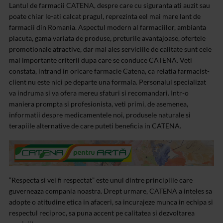
Lantul de farmacii CATENA, despre care cu siguranta ati auzit sau
poate chiar le-ati calcat pragul, reprezinta eel mai mare lant de
farmacii din Romania. Aspectul modern al farmaciilor, ambianta
placuta, gama variata de produse, preturile avantajoase, ofertele
promotionale atractive, dar mai ales serviciile de calitate sunt cele
mai importante criterii dupa care se conduce CATENA. Veti
constata, intrand in oricare farmacie Catena, ca relatia farmacist-
client nu este nici pe departe una formala. Personalul specializat
va indruma si va ofera mereu sfaturi si recomandari. Intr-o
maniera prompta si profesionista, veti primi, de asemenea,
informatii despre medicamentele noi, produsele naturale si
terapiile alternative de care puteti beneficia in CATENA.
“Respecta si vei fi respectat” este unul dintre principiile care
guverneaza compania noastra. Drept urmare, CATENA a inteles sa
adopte o atitudine etica in afaceri, sa incurajeze munca in echipa si
respectul reciproc, sa puna accent pe calitatea si dezvoltarea