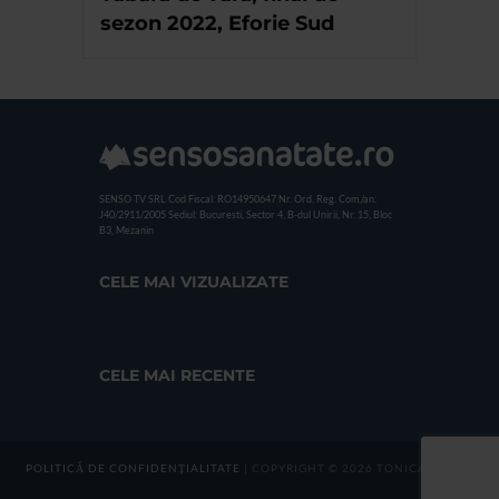
sezon 2022, Eforie Sud
SENSO TV SRL
Cod Fiscal: RO14950647
Nr. Ord. Reg. Com./an:
J40/2911/2005
Sediul: Bucuresti, Sector 4, B-dul Unirii, Nr. 15, Bloc
B3, Mezanin
CELE MAI VIZUALIZATE
CELE MAI RECENTE
POLITICĂ DE CONFIDENȚIALITATE
| COPYRIGHT © 2026 TONICA GROUP