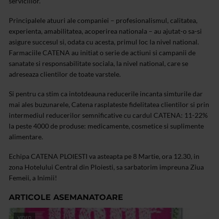
serviciilor.
Principalele atuuri ale companiei – profesionalismul, calitatea,
experienta, amabilitatea, acoperirea nationala – au ajutat-o sa-si
asigure succesul si, odata cu acesta, primul loc la nivel national.
Farmaciile CATENA au initiat o serie de actiuni si campanii de
sanatate si responsabilitate sociala, la nivel national, care se
adreseaza clientilor de toate varstele.
Si pentru ca stim ca intotdeauna reducerile incanta simturile dar
mai ales buzunarele, Catena rasplateste fidelitatea clientilor si prin
intermediul reducerilor semnificative cu cardul CATENA: 11-22%
la peste 4000 de produse: medicamente, cosmetice si suplimente
alimentare.
Echipa CATENA PLOIESTI va asteapta pe 8 Martie, ora 12.30, in
zona Hotelului Central din Ploiesti, sa sarbatorim impreuna Ziua
Femeii, a Inimii!
ARTICOLE ASEMANATOARE
VIDEO