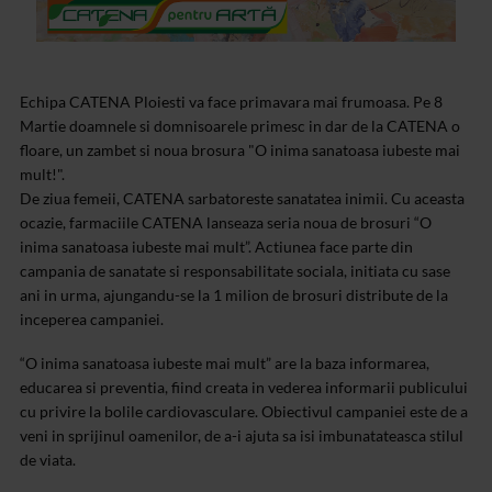
Echipa CATENA Ploiesti va face primavara mai frumoasa. Pe 8
Martie doamnele si domnisoarele primesc in dar de la CATENA o
floare, un zambet si noua brosura "O inima sanatoasa iubeste mai
mult!".
De ziua femeii, CATENA sarbatoreste sanatatea inimii. Cu aceasta
ocazie, farmaciile CATENA lanseaza seria noua de brosuri “O
inima sanatoasa iubeste mai mult”. Actiunea face parte din
campania de sanatate si responsabilitate sociala, initiata cu sase
ani in urma, ajungandu-se la 1 milion de brosuri distribute de la
inceperea campaniei.
“O inima sanatoasa iubeste mai mult” are la baza informarea,
educarea si preventia, fiind creata in vederea informarii publicului
cu privire la bolile cardiovasculare. Obiectivul campaniei este de a
veni in sprijinul oamenilor, de a-i ajuta sa isi imbunatateasca stilul
de viata.