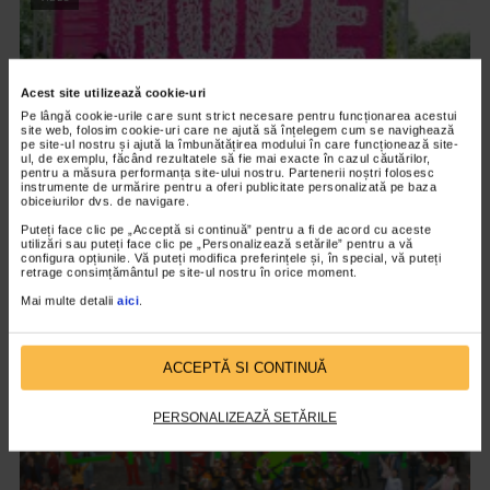
Acest site utilizează cookie-uri
Pe lângă cookie-urile care sunt strict necesare pentru funcționarea acestui
site web, folosim cookie-uri care ne ajută să înțelegem cum se navighează
pe site-ul nostru și ajută la îmbunătățirea modului în care funcționează site-
ul, de exemplu, făcând rezultatele să fie mai exacte în cazul căutărilor,
pentru a măsura performanța site-ului nostru. Partenerii noștri folosesc
instrumente de urmărire pentru a oferi publicitate personalizată pe baza
obiceiurilor dvs. de navigare.
Puteți face clic pe „Acceptă si continuă” pentru a fi de acord cu aceste
utilizări sau puteți face clic pe „Personalizează setările” pentru a vă
EVENIMENT
configura opțiunile. Vă puteți modifica preferințele și, în special, vă puteți
retrage consimțământul pe site-ul nostru în orice moment.
Catena, Sponsor Gold, “Race for the Cure”
Mai multe detalii
aici
.
România 2023
1.714 vizualizari
ACCEPTĂ SI CONTINUĂ
VIDEO
PERSONALIZEAZĂ SETĂRILE