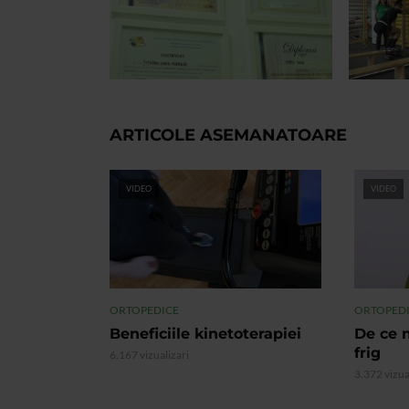
ARTICOLE ASEMANATOARE
VIDEO
VIDEO
ORTOPEDICE
ORTOPED
Beneficiile kinetoterapiei
De ce 
frig
6.167 vizualizari
3.372 vizua