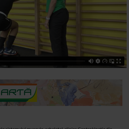
ale sistemului musculo-scheletal, clinica Centrokinetic din