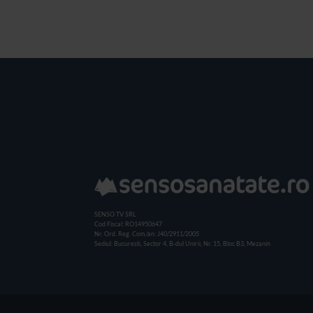
SENSO TV SRL
Cod Fiscal: RO14950647
Nr. Ord. Reg. Com./an: J40/2911/2005
Sediul: Bucuresti, Sector 4, B-dul Unirii, Nr. 15, Bloc B3, Mezanin