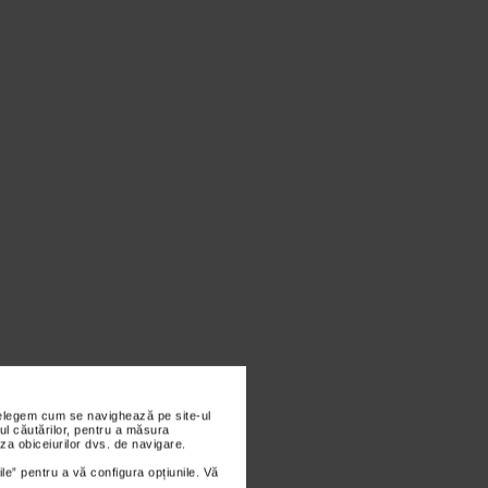
nțelegem cum se navighează pe site-ul
ul căutărilor, pentru a măsura
za obiceiurilor dvs. de navigare.
ile” pentru a vă configura opțiunile. Vă