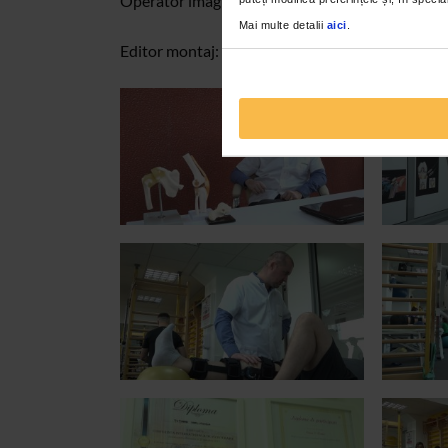
Operator imagine: Silviu Crangureanu
Mai multe detalii
aici
.
Editor montaj: Stanislav Pescu