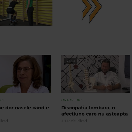
VIDEO
ICE
ORTOPEDICE
ne dor oasele când e
Discopatia lombara, o
afectiune care nu asteapta
lizari
4.146 vizualizari