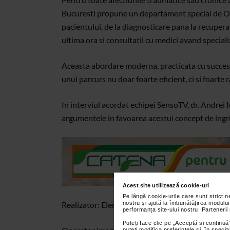
Bucuresti propune un departament special de Ort
pacientului, de la diagnosticare pana la recuper
ultima ora si consultatii cu medici avand specializ
Aceasta abordare moderna, practicata cu succes i
unui parcurs nu doar foarte eficient, ci si foarte
In interviul acordat echipei SensoTV, dr. Andre
argumentele in favoarea acestui concept de ingri
Acest site utilizează cookie-uri
Pe lângă cookie-urile care sunt strict 
nostru și ajută la îmbunătățirea modului
Realizator: Elena Buhus
performanța site-ului nostru. Partenerii
Puteți face clic pe „Acceptă si continuă”
puteți modifica preferințele și, în spec