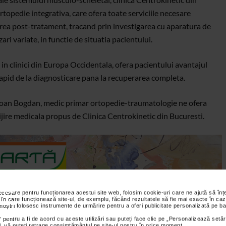
opedie integrativa, care ofera toate serviciile necesare
area post-tratament, tracand prin investigarea cu aparatura de
ari variate, in functie de situatia pacientului.
n clinici din Europa Occidentala, ofera pacientului avantajul
 rapid de la diagnosticare pana la recuperarea completa.
i Ioan Bogdan, medic primar ortopedie-traumatologie ne ofera
jire medicala propus de Clinica Centrokinetic din Bucuresti.
necesare pentru funcționarea acestui site web, folosim cookie-uri care ne ajută să î
 în care funcționează site-ul, de exemplu, făcând rezultatele să fie mai exacte în caz
 noștri folosesc instrumente de urmărire pentru a oferi publicitate personalizată pe ba
 pentru a fi de acord cu aceste utilizări sau puteți face clic pe „Personalizează setăr
ial, vă puteți retrage consimțământul pe site-ul nostru în orice moment.