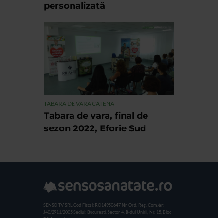
personalizată
TABARA DE VARA CATENA
Tabara de vara, final de
sezon 2022, Eforie Sud
SENSO TV SRL
Cod Fiscal: RO14950647
Nr. Ord. Reg. Com./an:
J40/2911/2005
Sediul: Bucuresti, Sector 4, B-dul Unirii, Nr. 15, Bloc