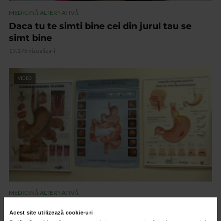
MEDICINĂ ALTERNATIVĂ
Daca tu te simti bine cei din jurul tau se
simt bine
19.176 vizualizari
VIDEO
MEDICINĂ ALTERNATIVĂ
Cauzele psihoemotionale ale bolilor
Acest site utilizează cookie-uri
18.972 vizualizari