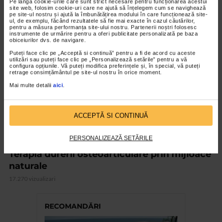
Pe lângă cookie-urile care sunt strict necesare pentru funcționarea acestui
site web, folosim cookie-uri care ne ajută să înțelegem cum se navighează
pe site-ul nostru și ajută la îmbunătățirea modului în care funcționează site-
ul, de exemplu, făcând rezultatele să fie mai exacte în cazul căutărilor,
VIDEO
pentru a măsura performanța site-ului nostru. Partenerii noștri folosesc
instrumente de urmărire pentru a oferi publicitate personalizată pe baza
obiceiurilor dvs. de navigare.
Puteți face clic pe „Acceptă si continuă” pentru a fi de acord cu aceste
utilizări sau puteți face clic pe „Personalizează setările” pentru a vă
configura opțiunile. Vă puteți modifica preferințele și, în special, vă puteți
retrage consimțământul pe site-ul nostru în orice moment.
Mai multe detalii
aici
.
ACCEPTĂ SI CONTINUĂ
PERSONALIZEAZĂ SETĂRILE
MEDICINĂ ALTERNATIVĂ
Terapia durerii osteoarticulare prin mijloace
naturale
17.270 vizualizari
RECOMANDĂRI