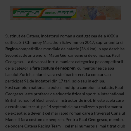
Sustinut de Catena, inotatorul roman a castigat cea de-a XXX-a
editie a Sri Chinmoy Marathon Schwimmen 2017, supranumita si
Regina
competitiilor mondiale de natatie (26,4 km) in ape deschise.
Secondat de antrenorul Matei Giurcaneanu si de echipa sa, Paul
Georgescu i-a devansat intr-o maniera categorica pe competitorii
de la categoria
fara costum de neopren
, cu mentiunea ca apa
Lacului Zurich, chiar si vara este foarte rece. La concurs au
participat 91 de inotatori din 17 tari, solo sau in echipa.
Fost campion national la polo si multiplu campion la natatie, Paul
Georgescu este profesor de educatie fizica si sport la International
British School of Bucharest si instructor de inot. El este acela care
a reusit anul trecut, pe 14 septembrie, sa realizeze o performanta
de exceptie: a devenit cel mai rapid roman care a traversat Canalul
Manecii fara costum de neopren. Pentru Paul Georgescu, membru
de onoare Catena Racing Team – cel mai numeros si mai titrat club