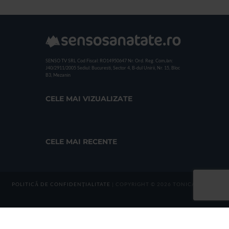
SENSO TV SRL
Cod Fiscal: RO14950647
Nr. Ord. Reg. Com./an:
J40/2911/2005
Sediul: Bucuresti, Sector 4, B-dul Unirii, Nr. 15, Bloc
B3, Mezanin
CELE MAI VIZUALIZATE
CELE MAI RECENTE
POLITICĂ DE CONFIDENȚIALITATE
| COPYRIGHT © 2026 TONICA GROUP