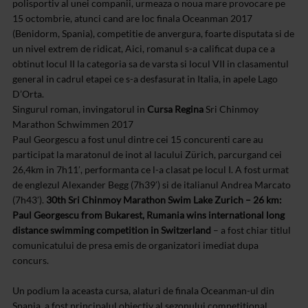
polisportiv al unei companii, urmeaza o noua mare provocare pe
15 octombrie, atunci cand are loc finala Oceanman 2017
(Benidorm, Spania), competitie de anvergura, foarte disputata si de
un nivel extrem de ridicat, Aici, romanul s-a calificat dupa ce a
obtinut locul II la categoria sa de varsta si locul VII in clasamentul
general in cadrul etapei ce s-a desfasurat in Italia, in apele Lago
D’Orta.
Singurul roman, invingatorul in
Cursa Regina
Sri Chinmoy
Marathon Schwimmen 2017
Paul Georgescu a fost unul dintre cei 15 concurenti care au
participat la maratonul de inot al lacului Zürich, parcurgand cei
26,4km in 7h11′, performanta ce l-a clasat pe locul I. A fost urmat
de englezul Alexander Begg (7h39′) si de italianul Andrea Marcato
(7h43′).
30th Sri Chinmoy Marathon Swim Lake Zurich – 26 km:
Paul Georgescu from Bukarest, Rumania wins international long
distance swimming competition in Switzerland
– a fost chiar titlul
comunicatului de presa emis de organizatori imediat dupa
concurs.
Un podium la aceasta cursa, alaturi de finala Oceanman-ul din
Spania, a fost principalul obiectiv al sezonului competitional