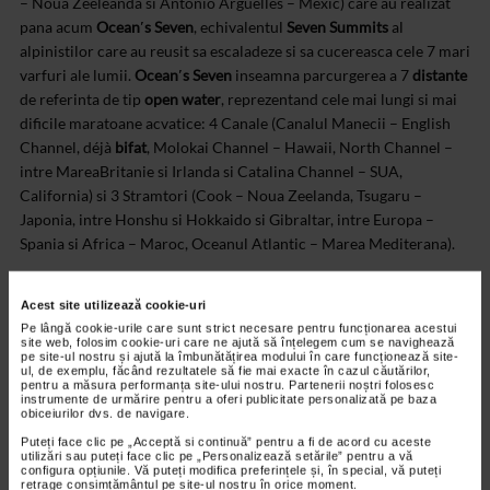
– Noua Zeeleanda si Antonio Arguelles – Mexic) care au realizat
pana acum
Ocean′s Seven
, echivalentul
Seven Summits
al
alpinistilor care au reusit sa escaladeze si sa cucereasca cele 7 mari
varfuri ale lumii.
Ocean′s Seven
inseamna parcurgerea a 7
distante
de referinta de tip
open water
, reprezentand cele mai lungi si mai
dificile maratoane acvatice: 4 Canale (Canalul Manecii – English
Channel, déjà
bifat
, Molokai Channel – Hawaii, North Channel –
intre MareaBritanie si Irlanda si Catalina Channel – SUA,
California) si 3 Stramtori (Cook – Noua Zeelanda, Tsugaru –
Japonia, intre Honshu si Hokkaido si Gibraltar, intre Europa –
Spania si Africa – Maroc, Oceanul Atlantic – Marea Mediterana).
Si tot el viseaza la Triple Crown of Open Water Swimming (English
Acest site utilizează cookie-uri
Channel, Catalina Channel 32,5 km – California si Manhattan
Pe lângă cookie-urile care sunt strict necesare pentru funcționarea acestui
Island 48.5 km – New York), trofeu pe care, cu siguranta si-l va
site web, folosim cookie-uri care ne ajută să înțelegem cum se navighează
pe site-ul nostru și ajută la îmbunătățirea modului în care funcționează site-
adjudeca, mai ales ca English Channel a fost traversat cu brio si cu
ul, de exemplu, făcând rezultatele să fie mai exacte în cazul căutărilor,
pentru a măsura performanța site-ului nostru. Partenerii noștri folosesc
record absolut.
instrumente de urmărire pentru a oferi publicitate personalizată pe baza
CATENA, FARMACIA INIMII, SUSTINE CAMPIONII!
obiceiurilor dvs. de navigare.
Realizator: Oana Georgescu
Puteți face clic pe „Acceptă si continuă” pentru a fi de acord cu aceste
utilizări sau puteți face clic pe „Personalizează setările” pentru a vă
Editor: Stanislav Pescu
configura opțiunile. Vă puteți modifica preferințele și, în special, vă puteți
Operatori: Alex Andries, Silviu Crangureanu
retrage consimțământul pe site-ul nostru în orice moment.