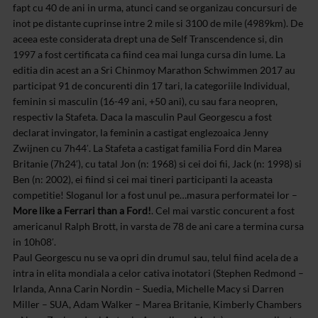
fapt cu 40 de ani in urma, atunci cand se organizau concursuri de
inot pe distante cuprinse intre 2 mile si 3100 de mile (4989km). De
aceea este considerata drept una de Self Transcendence si, din
1997 a fost certificata ca fiind cea mai lunga cursa din lume. La
editia din acest an a Sri Chinmoy Marathon Schwimmen 2017 au
participat 91 de concurenti din 17 tari, la categoriile Individual,
feminin si masculin (16-49 ani, +50 ani), cu sau fara neopren,
respectiv la Stafeta. Daca la masculin Paul Georgescu a fost
declarat invingator, la feminin a castigat englezoaica Jenny
Zwijnen cu 7h44′. La Stafeta a castigat familia Ford din Marea
Britanie (7h24′), cu tatal Jon (n: 1968) si cei doi fii, Jack (n: 1998) si
Ben (n: 2002), ei fiind si cei mai tineri participanti la aceasta
competitie! Sloganul lor a fost unul pe…masura performatei lor –
More like a Ferrari than a Ford!
. Cel mai varstic concurent a fost
americanul Ralph Brott, in varsta de 78 de ani care a termina cursa
in 10h08′.
Paul Georgescu nu se va opri din drumul sau, telul fiind acela de a
intra in elita mondiala a celor cativa inotatori (Stephen Redmond –
Irlanda, Anna Carin Nordin – Suedia, Michelle Macy si Darren
Miller – SUA, Adam Walker – Marea Britanie, Kimberly Chambers