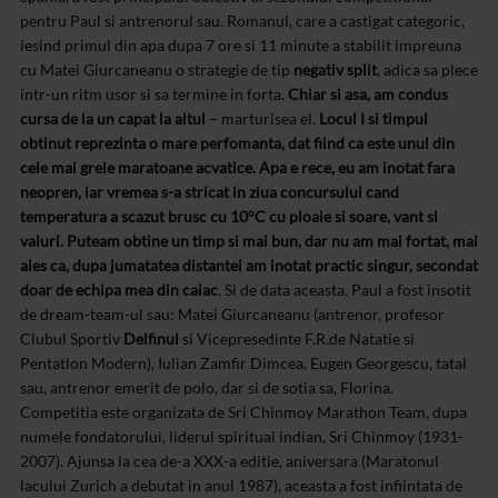
pentru Paul si antrenorul sau. Romanul, care a castigat categoric,
iesind primul din apa dupa 7 ore si 11 minute a stabilit impreuna
cu Matei Giurcaneanu o strategie de tip
negativ split
, adica sa plece
intr-un ritm usor si sa termine in forta.
Chiar si asa, am condus
cursa de la un capat la altul
– marturisea el.
Locul I si timpul
obtinut reprezinta o mare perfomanta, dat fiind ca este unul din
cele mai grele maratoane acvatice. Apa e rece, eu am inotat fara
neopren, iar vremea s-a stricat in ziua concursului cand
temperatura a scazut brusc cu 10°C cu ploaie si soare, vant si
valuri. Puteam obtine un timp si mai bun, dar nu am mai fortat, mai
ales ca, dupa jumatatea distantei am inotat practic singur, secondat
doar de echipa mea din caiac
. Si de data aceasta, Paul a fost insotit
de dream-team-ul sau: Matei Giurcaneanu (antrenor, profesor
Clubul Sportiv
Delfinul
si Vicepresedinte F.R.de Natatie si
Pentatlon Modern), Iulian Zamfir Dimcea, Eugen Georgescu, tatal
sau, antrenor emerit de polo, dar si de sotia sa, Florina.
Competitia este organizata de Sri Chinmoy Marathon Team, dupa
numele fondatorului, liderul spiritual indian, Sri Chinmoy (1931-
2007). Ajunsa la cea de-a XXX-a editie, aniversara (Maratonul
lacului Zurich a debutat in anul 1987), aceasta a fost infiintata de