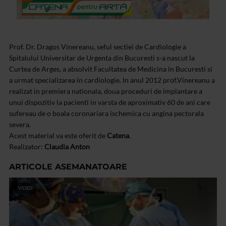
Prof. Dr. Dragos Vinereanu, seful sectiei de Cardiologie a
Spitalului Universitar de Urgenta din Bucuresti s-a nascut la
Curtea de Arges, a absolvit Facultatea de Medicina in Bucuresti si
a urmat specializarea in cardiologie. In anul 2012 prof.Vinereanu a
realizat in premiera nationala, doua proceduri de implantare a
unui dispozitiv la pacienti in varsta de aproximativ 60 de ani care
sufereau de o boala coronariara ischemica cu angina pectorala
severa.
Acest material va este oferit de
Catena
.
Realizator:
Claudia Anton
ARTICOLE ASEMANATOARE
VIDEO