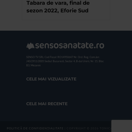
Tabara de vara, final de
sezon 2022, Eforie Sud
SENSO TV SRL
Cod Fiscal: RO14950647
Nr. Ord. Reg. Com./an:
J40/2911/2005
Sediul: Bucuresti, Sector 4, B-dul Unirii, Nr. 15, Bloc
B3, Mezanin
CELE MAI VIZUALIZATE
CELE MAI RECENTE
POLITICĂ DE CONFIDENȚIALITATE
| COPYRIGHT © 2026 TONICA GROUP