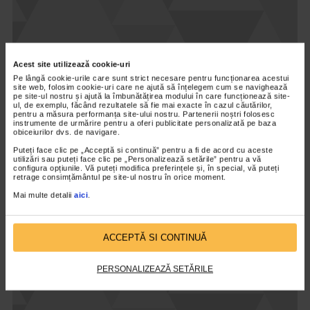
Acest site utilizează cookie-uri
PERSONALITATI MEDICALE
Pe lângă cookie-urile care sunt strict necesare pentru funcționarea acestui
Dr.Anca Moisa, medic primar obstetrica –
site web, folosim cookie-uri care ne ajută să înțelegem cum se navighează
pe site-ul nostru și ajută la îmbunătățirea modului în care funcționează site-
ginecologie, androlog
ul, de exemplu, făcând rezultatele să fie mai exacte în cazul căutărilor,
pentru a măsura performanța site-ului nostru. Partenerii noștri folosesc
13.592 vizualizari
instrumente de urmărire pentru a oferi publicitate personalizată pe baza
obiceiurilor dvs. de navigare.
Puteți face clic pe „Acceptă si continuă” pentru a fi de acord cu aceste
VIDEO
utilizări sau puteți face clic pe „Personalizează setările” pentru a vă
configura opțiunile. Vă puteți modifica preferințele și, în special, vă puteți
retrage consimțământul pe site-ul nostru în orice moment.
Mai multe detalii
aici
.
ACCEPTĂ SI CONTINUĂ
PERSONALIZEAZĂ SETĂRILE