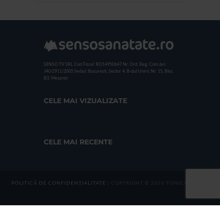
SENSO TV SRL
Cod Fiscal: RO14950647
Nr. Ord. Reg. Com./an:
J40/2911/2005
Sediul: Bucuresti, Sector 4, B-dul Unirii, Nr. 15, Bloc
B3, Mezanin
CELE MAI VIZUALIZATE
CELE MAI RECENTE
POLITICĂ DE CONFIDENȚIALITATE
| COPYRIGHT © 2026 TONICA GROUP