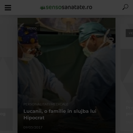
VIDEO
VI
PER
PERSONALITATI MEDICALE
Pro
Lucanii, o familie in slujba lui
log
por
Hipocrat
19/0
09/05/2017