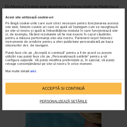
Dr.Monica Cirstoiu este absolventa a Universitatii de Medicina si
Farmacie Carol Davila din Bucuresti.in anul 1999 si-a inceput
Acest site utilizează cookie-uri
lucrul in Spitalul...
Pe lângă cookie-urile care sunt strict necesare pentru funcționarea acestui
site web, folosim cookie-uri care ne ajută să înțelegem cum se navighează
pe site-ul nostru și ajută la îmbunătățirea modului în care funcționează site-
ul, de exemplu, făcând rezultatele să fie mai exacte în cazul căutărilor,
RECOMANDĂRI
pentru a măsura performanța site-ului nostru. Partenerii noștri folosesc
instrumente de urmărire pentru a oferi publicitate personalizată pe baza
obiceiurilor dvs. de navigare.
Puteți face clic pe „Acceptă si continuă” pentru a fi de acord cu aceste
utilizări sau puteți face clic pe „Personalizează setările” pentru a vă
configura opțiunile. Vă puteți modifica preferințele și, în special, vă puteți
retrage consimțământul pe site-ul nostru în orice moment.
Mai multe detalii
aici
.
ACCEPTĂ SI CONTINUĂ
TABARA DE VARA CATENA
Școala de Vară Catena,
PERSONALIZEAZĂ SETĂRILE
Eforie Sud, 2023