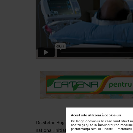
Acest site utilizează cookie-uri
Pe lângă cookie-urile care sunt strict 
Dr. Stefan Bogdan - asist.univ. - Clinica de Car
nostru și ajută la îmbunătățirea modului
performanța site-ului nostru. Partenerii
national, initiat de curand in tara noastra, de an