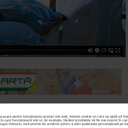
necesare pentru funcționarea acestui site web, folosim cookie-uri care ne ajută să î
diologie - Spitalul de Urgenta Floreasca vorbeste despre programul
 în care funcționează site-ul, de exemplu, făcând rezultatele să fie mai exacte în caz
 noștri folosesc instrumente de urmărire pentru a oferi publicitate personalizată pe ba
gioplastie primara. Acest material va este oferit de Catena.