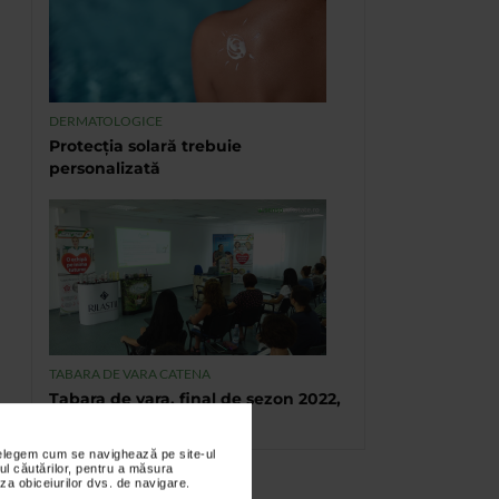
DERMATOLOGICE
Protecția solară trebuie
personalizată
TABARA DE VARA CATENA
Tabara de vara, final de sezon 2022,
Eforie Sud
nțelegem cum se navighează pe site-ul
ul căutărilor, pentru a măsura
za obiceiurilor dvs. de navigare.