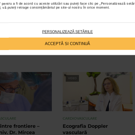
 pentru a fi de acord cu aceste utilizări sau puteți face clic pe „Personalizează setăr
ial, vă puteți retrage consimțământul pe site-ul nostru în orice moment.
PERSONALIZEAZĂ SETĂRILE
ACCEPTĂ SI CONTINUĂ
VIDEO
ASCULARE
CARDIOVASCULARE
între frontiere –
Ecografia Doppler
niv. Dr. Mircea
vasculară