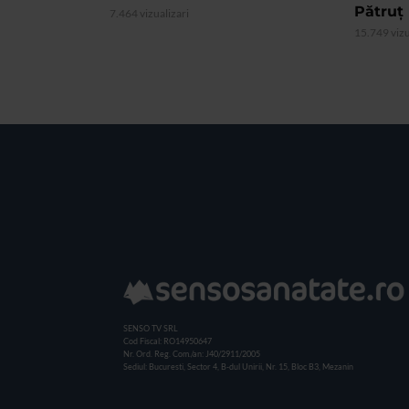
Pătruț
7.464 vizualizari
15.749 vizu
SENSO TV SRL
Cod Fiscal: RO14950647
Nr. Ord. Reg. Com./an: J40/2911/2005
Sediul: Bucuresti, Sector 4, B-dul Unirii, Nr. 15, Bloc B3, Mezanin