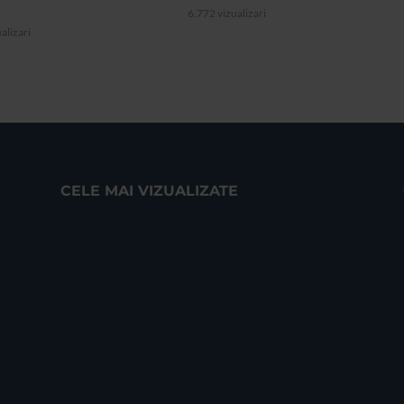
6.772 vizualizari
alizari
CELE MAI VIZUALIZATE