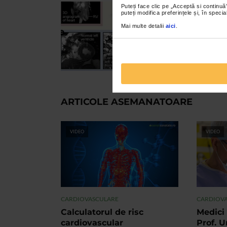
Puteți face clic pe „Acceptă si continuă”
puteți modifica preferințele și, în spec
Mai multe detalii
aici
.
ARTICOLE ASEMANATOARE
VIDEO
VIDEO
CARDIOVASCULARE
CARDIOV
Calculatorul de risc
Medici 
cardiovascular
Prof. U