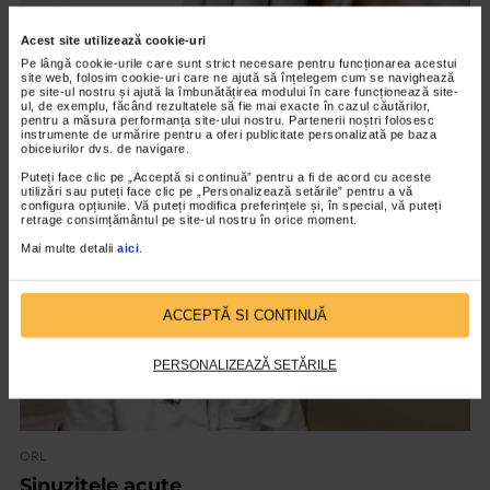
Acest site utilizează cookie-uri
ORL
Pe lângă cookie-urile care sunt strict necesare pentru funcționarea acestui
site web, folosim cookie-uri care ne ajută să înțelegem cum se navighează
Afecțiuni ORL de vară: otite, faringite,
pe site-ul nostru și ajută la îmbunătățirea modului în care funcționează site-
ul, de exemplu, făcând rezultatele să fie mai exacte în cazul căutărilor,
sinuzite
pentru a măsura performanța site-ului nostru. Partenerii noștri folosesc
instrumente de urmărire pentru a oferi publicitate personalizată pe baza
5.777 vizualizari
obiceiurilor dvs. de navigare.
Puteți face clic pe „Acceptă si continuă” pentru a fi de acord cu aceste
utilizări sau puteți face clic pe „Personalizează setările” pentru a vă
VIDEO
configura opțiunile. Vă puteți modifica preferințele și, în special, vă puteți
retrage consimțământul pe site-ul nostru în orice moment.
Mai multe detalii
aici
.
ACCEPTĂ SI CONTINUĂ
PERSONALIZEAZĂ SETĂRILE
ORL
Sinuzitele acute