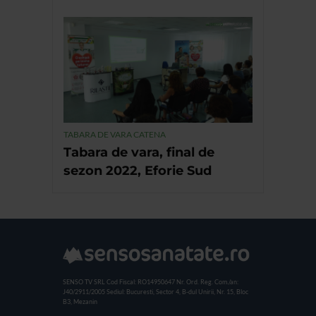
TABARA DE VARA CATENA
Tabara de vara, final de
sezon 2022, Eforie Sud
SENSO TV SRL
Cod Fiscal: RO14950647
Nr. Ord. Reg. Com./an:
J40/2911/2005
Sediul: Bucuresti, Sector 4, B-dul Unirii, Nr. 15, Bloc
B3, Mezanin