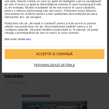
site web, folosim cookie-uri care ne ajută să înțelegem cum se navighează
pe site-ul nostru și ajută la îmbunătățirea modului în care funcționează site-
VIDEO
ul, de exemplu, făcând rezultatele să fie mai exacte în cazul căutărilor,
pentru a măsura performanța site-ului nostru. Partenerii noștri folosesc
instrumente de urmărire pentru a oferi publicitate personalizată pe baza
obiceiurilor dvs. de navigare.
Puteți face clic pe „Acceptă si continuă” pentru a fi de acord cu aceste
utilizări sau puteți face clic pe „Personalizează setările” pentru a vă
configura opțiunile. Vă puteți modifica preferințele și, în special, vă puteți
retrage consimțământul pe site-ul nostru în orice moment.
Mai multe detalii
aici
.
ACCEPTĂ SI CONTINUĂ
MEDICINĂ ALTERNATIVĂ
PERSONALIZEAZĂ SETĂRILE
Terapia durerii osteoarticulare prin mijloace
naturale
17.270 vizualizari
RECOMANDĂRI