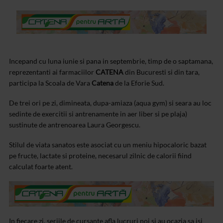
Incepand cu luna iunie si pana in septembrie, timp de o saptamana,
reprezentanti ai farmaciilor
CATENA
din Bucuresti si din tara,
participa la Scoala de Vara
Catena
de la Eforie Sud.
De trei ori pe zi, dimineata, dupa-amiaza (aqua gym) si seara au loc
sedinte de exercitii si antrenamente in aer liber si pe plaja)
sustinute de antrenoarea Laura Georgescu.
Stilul de viata sanatos este asociat cu un meniu hipocaloric bazat
pe fructe, lactate si proteine, necesarul zilnic de calorii fiind
calculat foarte atent.
In fiecare zi, seriile de cursante afla lucruri noi si au ocazia sa isi