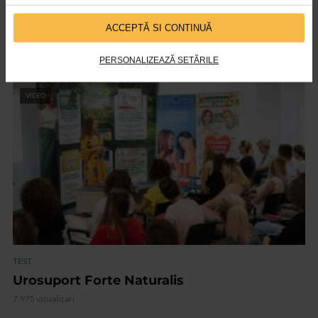
TEST
ACCEPTĂ SI CONTINUĂ
Apetitslim si Lipidoslim de la Naturalis
7.634 vizualizari
PERSONALIZEAZĂ SETĂRILE
VIDEO
TEST
Urosuport Forte Naturalis
7.975 vizualizari