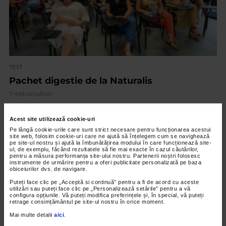
TEST
Pachet digestie de la Naturalis
7.448 vizualizari
Acest site utilizează cookie-uri
VIDEO
Pe lângă cookie-urile care sunt strict necesare pentru funcționarea acestui
site web, folosim cookie-uri care ne ajută să înțelegem cum se navighează
pe site-ul nostru și ajută la îmbunătățirea modului în care funcționează site-
ul, de exemplu, făcând rezultatele să fie mai exacte în cazul căutărilor,
pentru a măsura performanța site-ului nostru. Partenerii noștri folosesc
instrumente de urmărire pentru a oferi publicitate personalizată pe baza
obiceiurilor dvs. de navigare.
Puteți face clic pe „Acceptă si continuă” pentru a fi de acord cu aceste
utilizări sau puteți face clic pe „Personalizează setările” pentru a vă
configura opțiunile. Vă puteți modifica preferințele și, în special, vă puteți
retrage consimțământul pe site-ul nostru în orice moment.
Mai multe detalii
aici
.