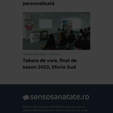
personalizată
TABARA DE VARA CATENA
Tabara de vara, final de
sezon 2022, Eforie Sud
SENSO TV SRL
Cod Fiscal: RO14950647
Nr. Ord. Reg. Com./an:
J40/2911/2005
Sediul: Bucuresti, Sector 4, B-dul Unirii, Nr. 15, Bloc