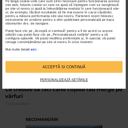
Pe lângă cookie-urile care sunt strict necesare pentru funcționarea acestui
site web, folosim cookie-uri care ne ajută să înțelegem cum se navighează
pe site-ul nostru și ajută la îmbunătățirea modului în care funcționează site-
ul, de exemplu, făcând rezultatele să fie mai exacte în cazul căutărilor,
VIDEO
pentru a măsura performanța site-ului nostru. Partenerii noștri folosesc
instrumente de urmărire pentru a oferi publicitate personalizată pe baza
obiceiurilor dvs. de navigare.
Puteți face clic pe „Acceptă si continuă” pentru a fi de acord cu aceste
utilizări sau puteți face clic pe „Personalizează setările” pentru a vă
configura opțiunile. Vă puteți modifica preferințele și, în special, vă puteți
retrage consimțământul pe site-ul nostru în orice moment.
Mai multe detalii
aici
.
ACCEPTĂ SI CONTINUĂ
PERSONALIZEAZĂ SETĂRILE
PEDIATRIE
Ce trebuie să faci când copilul tău merge pe
vârfuri
5.633 vizualizari
RECOMANDĂRI