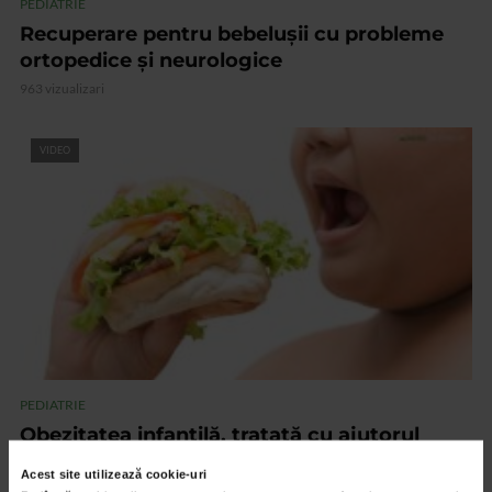
PEDIATRIE
Recuperare pentru bebelușii cu probleme
ortopedice și neurologice
963 vizualizari
VIDEO
PEDIATRIE
Obezitatea infantilă, tratată cu ajutorul
kinetoterapiei
Acest site utilizează cookie-uri
1.916 vizualizari