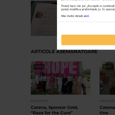
Puteți face clic pe „Acceptă si continuă”
puteți modifica preferințele și, în spec
Mai multe detalii
aici
.
ARTICOLE ASEMANATOARE
VIDEO
VIDEO
EVENIMENT
EVENIME
Catena, Sponsor Gold,
Catena
“Race for the Cure”
tine