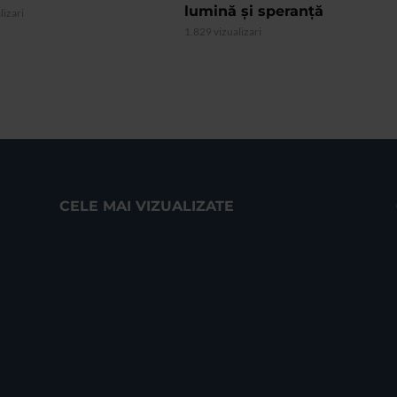
lumină și speranță
lizari
1.829 vizualizari
CELE MAI VIZUALIZATE