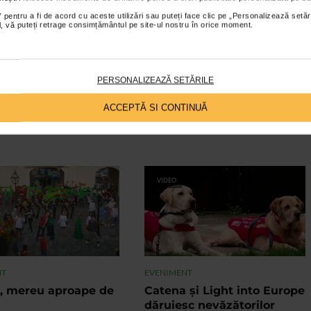
 pentru a fi de acord cu aceste utilizări sau puteți face clic pe „Personalizează setăr
ial, vă puteți retrage consimțământul pe site-ul nostru în orice moment.
PERSONALIZEAZĂ SETĂRILE
ACCEPTĂ SI CONTINUĂ
VIDEO
NT
EVENIMENT
, mereu aproape de
Catena și Light into Europe
dăruiesc nevăzătorilor