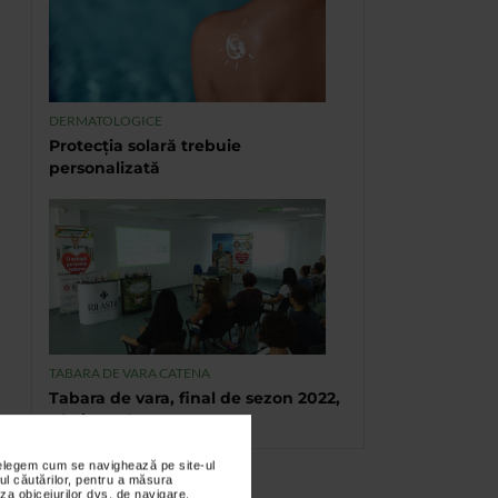
DERMATOLOGICE
Protecția solară trebuie
personalizată
TABARA DE VARA CATENA
Tabara de vara, final de sezon 2022,
Eforie Sud
nțelegem cum se navighează pe site-ul
ul căutărilor, pentru a măsura
za obiceiurilor dvs. de navigare.