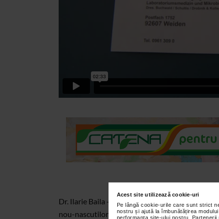
Acest site utilizează cookie-uri
Dr. Ilarie Baila - director Unysin vorbeste despr
Pe lângă cookie-urile care sunt strict 
nostru și ajută la îmbunătățirea modului
nou-nascutilor, un test pentru depistarea a 32 d
performanța site-ului nostru. Partenerii