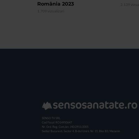
România 2023
2.139 vizua
1.709 vizualizari
SENSO TV SRL
Cod Fiscal: RO14950647
Nr. Ord. Reg. Com./an: J40/2911/2005
Sediul: Bucuresti, Sector 4, B-dul Unirii, Nr. 15, Bloc B3, Mezanin