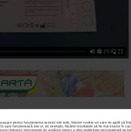
e faptul ca in premiera, pentru Romania, se poate efectua acum,
necesare pentru funcționarea acestui site web, folosim cookie-uri care ne ajută să î
 în care funcționează site-ul, de exemplu, făcând rezultatele să fie mai exacte în caz
e malformatii congenitale.
 noștri folosesc instrumente de urmărire pentru a oferi publicitate personalizată pe ba