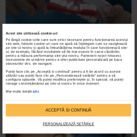
Acest site utilizează cookie-uri
Pe lângă cookie-urile care sunt strict necesare pentru funcționarea acestui
site web, folosim cookie-uri care ne ajută să înțelegem cum se navighează
pe site-ul nostru și ajută la îmbunătățirea modului în care funcționează site-
ul, de exemplu, făcând rezultatele să fie mai exacte în cazul căutărilor,
pentru a măsura performanța site-ului nostru. Partenerii noștri folosesc
instrumente de urmărire pentru a oferi publicitate personalizată pe baza
obiceiurilor dvs. de navigare.
STOMATOLOGICE
Puteți face clic pe „Acceptă si continuă” pentru a fi de acord cu aceste
Periajul corect al dintilor
utilizări sau puteți face clic pe „Personalizează setările” pentru a vă
configura opțiunile. Vă puteți modifica preferințele și, în special, vă puteți
12.903 vizualizari
retrage consimțământul pe site-ul nostru în orice moment.
Mai multe detalii
aici
.
VIDEO
ACCEPTĂ SI CONTINUĂ
PERSONALIZEAZĂ SETĂRILE