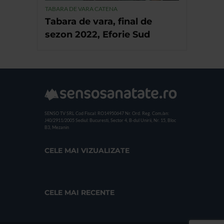
TABARA DE VARA CATENA
Tabara de vara, final de
sezon 2022, Eforie Sud
SENSO TV SRL
Cod Fiscal: RO14950647
Nr. Ord. Reg. Com./an:
J40/2911/2005
Sediul: Bucuresti, Sector 4, B-dul Unirii, Nr. 15, Bloc
B3, Mezanin
CELE MAI VIZUALIZATE
CELE MAI RECENTE