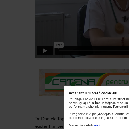
Acest site utilizează cookie-uri
Pe lângă cookie-urile care sunt strict 
nostru și ajută la îmbunătățirea modului
performanța site-ului nostru. Partenerii
Puteți face clic pe „Acceptă si continuă”
Dr. Daniela Toporan - medic primar medicina inter
puteți modifica preferințele și, în spec
asistent universitar, Clinica Mirmed Aslan - vor
Mai multe detalii
aici
.