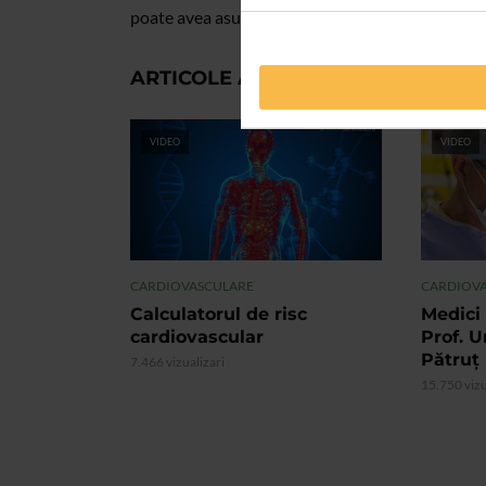
poate avea asupta declansarii bolilor cardiovasc
ARTICOLE ASEMANATOARE
VIDEO
VIDEO
CARDIOVASCULARE
CARDIOV
Calculatorul de risc
Medici 
cardiovascular
Prof. U
Pătruț
7.466 vizualizari
15.750 vizu