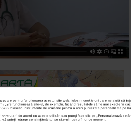
necesare pentru funcționarea acestui site web, folosim cookie-uri care ne ajută să î
 în care funcționează site-ul, de exemplu, făcând rezultatele să fie mai exacte în caz
 noștri folosesc instrumente de urmărire pentru a oferi publicitate personalizată pe ba
 pentru a fi de acord cu aceste utilizări sau puteți face clic pe „Personalizează setăr
na, medic specialist cardiolog, doctor in stiinte medicale,
ial, vă puteți retrage consimțământul pe site-ul nostru în orice moment.
beste despre influenta negativa pe care sindromul metabolic o