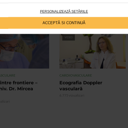
ulare.
PERSONALIZEAZĂ SETĂRILE
ACCEPTĂ SI CONTINUĂ
VIDEO
ASCULARE
CARDIOVASCULARE
între frontiere –
Ecografia Doppler
niv. Dr. Mircea
vasculară
6.775 vizualizari
alizari