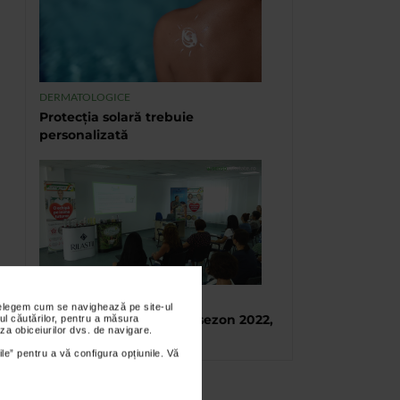
DERMATOLOGICE
Protecția solară trebuie
personalizată
TABARA DE VARA CATENA
nțelegem cum se navighează pe site-ul
Tabara de vara, final de sezon 2022,
ul căutărilor, pentru a măsura
za obiceiurilor dvs. de navigare.
Eforie Sud
ile” pentru a vă configura opțiunile. Vă