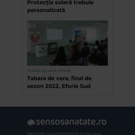
Protecția solară trebuie
personalizată
TABARA DE VARA CATENA
Tabara de vara, final de
sezon 2022, Eforie Sud
SENSO TV SRL
Cod Fiscal: RO14950647
Nr. Ord. Reg. Com./an: