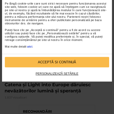
Pe lângă cookie-urile care sunt strict necesare pentru funcționarea acestui
2.144 vizualizari
site web, folosim cookie-uri care ne ajută să înțelegem cum se navighează
pe site-ul nostru și ajută la îmbunătățirea modului în care funcționează site-
ul, de exemplu, făcând rezultatele să fie mai exacte în cazul căutărilor,
pentru a măsura performanța site-ului nostru. Partenerii noștri folosesc
VIDEO
instrumente de urmărire pentru a oferi publicitate personalizată pe baza
obiceiurilor dvs. de navigare.
Puteți face clic pe „Acceptă si continuă” pentru a fi de acord cu aceste
utilizări sau puteți face clic pe „Personalizează setările” pentru a vă
configura opțiunile. Vă puteți modifica preferințele și, în special, vă puteți
retrage consimțământul pe site-ul nostru în orice moment.
Mai multe detalii
aici
.
ACCEPTĂ SI CONTINUĂ
PERSONALIZEAZĂ SETĂRILE
EVENIMENT
Catena și Light into Europe dăruiesc
nevăzătorilor lumină și speranță
1.837 vizualizari
RECOMANDĂRI