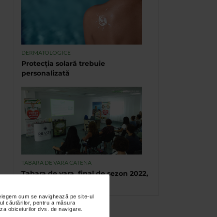
DERMATOLOGICE
Protecția solară trebuie
personalizată
TABARA DE VARA CATENA
Tabara de vara, final de sezon 2022,
Eforie Sud
nțelegem cum se navighează pe site-ul
ul căutărilor, pentru a măsura
za obiceiurilor dvs. de navigare.