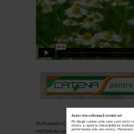
Acest site utilizează cookie-uri
Pe lângă cookie-urile care sunt strict 
Dr.Ruxandra Constantina - medic specialist medi
nostru și ajută la îmbunătățirea modului
performanța site-ului nostru. Partenerii
MEDAS da cateva sfaturi privind intarirea imunita