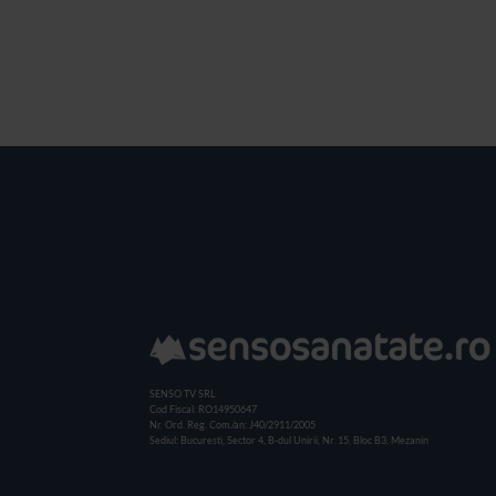
SENSO TV SRL
Cod Fiscal: RO14950647
Nr. Ord. Reg. Com./an: J40/2911/2005
Sediul: Bucuresti, Sector 4, B-dul Unirii, Nr. 15, Bloc B3, Mezanin