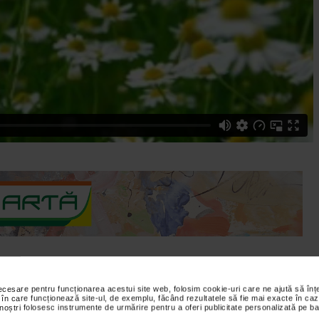
necesare pentru funcționarea acestui site web, folosim cookie-uri care ne ajută să î
cina de familie - competenta apifitoterapie - Centrul Medical
 în care funcționează site-ul, de exemplu, făcând rezultatele să fie mai exacte în caz
 noștri folosesc instrumente de urmărire pentru a oferi publicitate personalizată pe ba
tii organismului cu ajutorul plantelor si al produselor apicole.