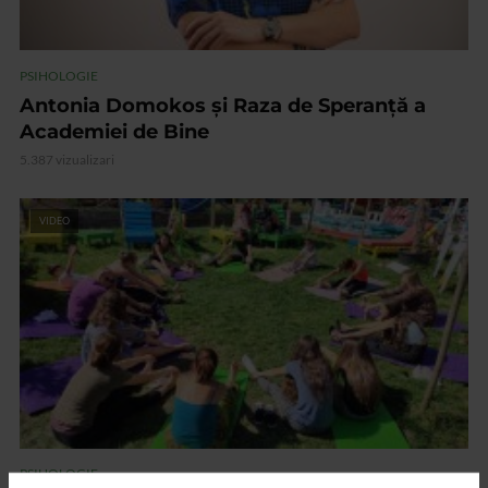
PSIHOLOGIE
Antonia Domokos şi Raza de Speranţă a
Academiei de Bine
5.387 vizualizari
VIDEO
PSIHOLOGIE