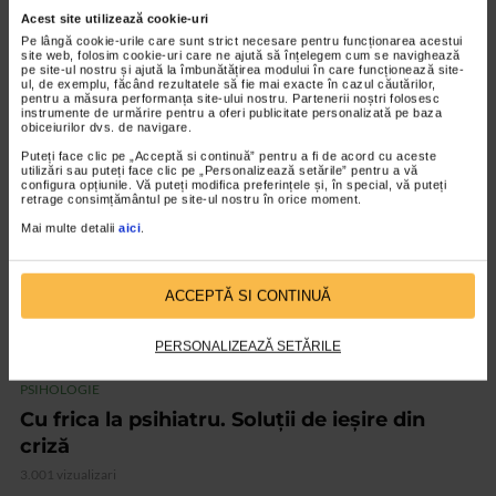
Antonia Domokoș – Conectarea dintre corp
Acest site utilizează cookie-uri
si minte
Pe lângă cookie-urile care sunt strict necesare pentru funcționarea acestui
site web, folosim cookie-uri care ne ajută să înțelegem cum se navighează
5.918 vizualizari
pe site-ul nostru și ajută la îmbunătățirea modului în care funcționează site-
ul, de exemplu, făcând rezultatele să fie mai exacte în cazul căutărilor,
pentru a măsura performanța site-ului nostru. Partenerii noștri folosesc
instrumente de urmărire pentru a oferi publicitate personalizată pe baza
obiceiurilor dvs. de navigare.
VIDEO
Puteți face clic pe „Acceptă si continuă” pentru a fi de acord cu aceste
utilizări sau puteți face clic pe „Personalizează setările” pentru a vă
configura opțiunile. Vă puteți modifica preferințele și, în special, vă puteți
retrage consimțământul pe site-ul nostru în orice moment.
Mai multe detalii
aici
.
ACCEPTĂ SI CONTINUĂ
PERSONALIZEAZĂ SETĂRILE
PSIHOLOGIE
Cu frica la psihiatru. Soluții de ieșire din
criză
3.001 vizualizari