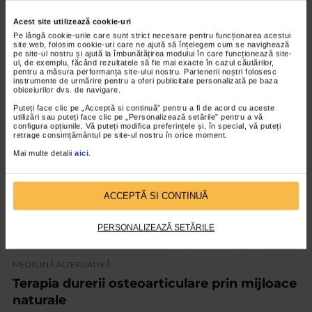
Acest site utilizează cookie-uri
MEDICINĂ ALTERNATIVĂ
Pe lângă cookie-urile care sunt strict necesare pentru funcționarea acestui
Cauzele psihoemotionale ale bolilor
site web, folosim cookie-uri care ne ajută să înțelegem cum se navighează
pe site-ul nostru și ajută la îmbunătățirea modului în care funcționează site-
ul, de exemplu, făcând rezultatele să fie mai exacte în cazul căutărilor,
18.970 vizualizari
pentru a măsura performanța site-ului nostru. Partenerii noștri folosesc
instrumente de urmărire pentru a oferi publicitate personalizată pe baza
obiceiurilor dvs. de navigare.
VIDEO
Puteți face clic pe „Acceptă si continuă” pentru a fi de acord cu aceste
utilizări sau puteți face clic pe „Personalizează setările” pentru a vă
configura opțiunile. Vă puteți modifica preferințele și, în special, vă puteți
retrage consimțământul pe site-ul nostru în orice moment.
Mai multe detalii
aici
.
ACCEPTĂ SI CONTINUĂ
PERSONALIZEAZĂ SETĂRILE
MEDICINĂ ALTERNATIVĂ
Terapia durerii osteoarticulare prin mijloace
naturale