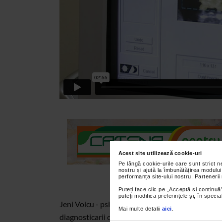
Acest site utilizează cookie-uri
Pe lângă cookie-urile care sunt strict 
nostru și ajută la îmbunătățirea modului
performanța site-ului nostru. Partenerii
Puteți face clic pe „Acceptă si continuă”
puteți modifica preferințele și, în spec
Jeni Voicu - psihoterapeut - vorbeste despre neces
Mai multe detalii
aici
.
diagnosticarii cu scleroza multipla.