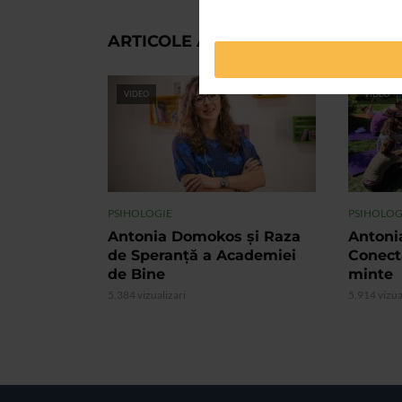
ARTICOLE ASEMANATOARE
VIDEO
VIDEO
PSIHOLOGIE
PSIHOLOG
Antonia Domokos şi Raza
Antoni
de Speranţă a Academiei
Conecta
de Bine
minte
5.384 vizualizari
5.914 vizua