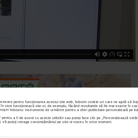
necesare pentru funcționarea acestui site web, folosim cookie-uri care ne ajută să î
 în care funcționează site-ul, de exemplu, făcând rezultatele să fie mai exacte în caz
 noștri folosesc instrumente de urmărire pentru a oferi publicitate personalizată pe ba
 pentru a fi de acord cu aceste utilizări sau puteți face clic pe „Personalizează setăr
ial, vă puteți retrage consimțământul pe site-ul nostru în orice moment.
itatea primirii unui sprijin psihologic solid in cazul