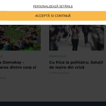
PERSONALIZEAZĂ SETĂRILE
ACCEPTĂ SI CONTINUĂ
VIDEO
IE
PSIHOLOGIE
a Domokoș –
Cu frica la psihiatru. Soluții
rea dintre corp si
de ieșire din criză
2.999 vizualizari
lizari