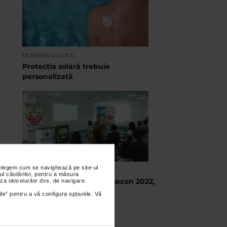
DERMATOLOGICE
Protecția solară trebuie
personalizată
nțelegem cum se navighează pe site-ul
TABARA DE VARA CATENA
ul căutărilor, pentru a măsura
Tabara de vara, final de sezon 2022,
za obiceiurilor dvs. de navigare.
Eforie Sud
ile” pentru a vă configura opțiunile. Vă