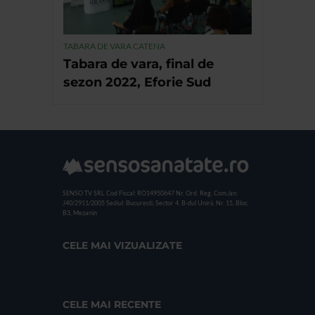
TABARA DE VARA CATENA
Tabara de vara, final de
sezon 2022, Eforie Sud
SENSO TV SRL
Cod Fiscal: RO14950647
Nr. Ord. Reg. Com./an:
J40/2911/2005
Sediul: Bucuresti, Sector 4, B-dul Unirii, Nr. 15, Bloc
B3, Mezanin
CELE MAI VIZUALIZATE
CELE MAI RECENTE