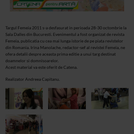
Targul Femeia 2011 s-a desfasurat in perioada 28-30 octombrie la
Sala Dalles din Bucuresti. Evenimentul a fost organizat de revista
Femeia, publicatia cu cea mai lunga istorie de pe piata revistelor
din Romania. Irina Manolache, redactor-sef al revistei Femeia, ne
ofera detalii despre aceasta prima editie a unui targ destinat
doamnelor si domnisoarelor.
Acest material va este oferit de Catena.
Realizator Andreea Capitanu.