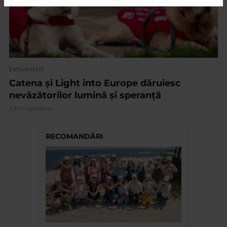
EVENIMENT
Catena și Light into Europe dăruiesc
nevăzătorilor lumină și speranță
1.837 vizualizari
RECOMANDĂRI