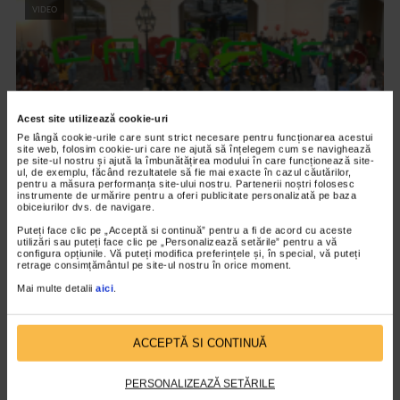
VIDEO
Acest site utilizează cookie-uri
Pe lângă cookie-urile care sunt strict necesare pentru funcționarea acestui
site web, folosim cookie-uri care ne ajută să înțelegem cum se navighează
pe site-ul nostru și ajută la îmbunătățirea modului în care funcționează site-
ul, de exemplu, făcând rezultatele să fie mai exacte în cazul căutărilor,
pentru a măsura performanța site-ului nostru. Partenerii noștri folosesc
instrumente de urmărire pentru a oferi publicitate personalizată pe baza
obiceiurilor dvs. de navigare.
EVENIMENT
Puteți face clic pe „Acceptă si continuă” pentru a fi de acord cu aceste
Catena, mereu aproape de tine
utilizări sau puteți face clic pe „Personalizează setările” pentru a vă
configura opțiunile. Vă puteți modifica preferințele și, în special, vă puteți
2.144 vizualizari
retrage consimțământul pe site-ul nostru în orice moment.
Mai multe detalii
aici
.
VIDEO
ACCEPTĂ SI CONTINUĂ
PERSONALIZEAZĂ SETĂRILE