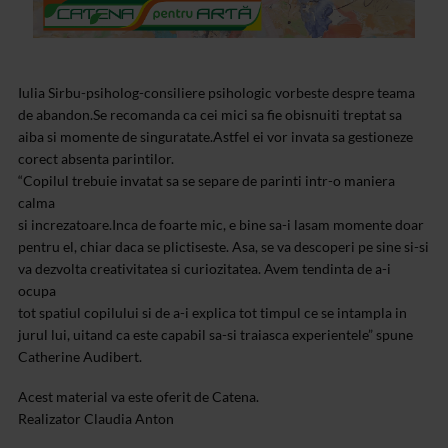
Iulia Sirbu-psiholog-consiliere psihologic vorbeste despre teama
de abandon.Se recomanda ca cei mici sa fie obisnuiti treptat sa
aiba si momente de singuratate.Astfel ei vor invata sa gestioneze
corect absenta pa­rintilor.
“Copilul trebuie invatat sa se separe de parinti intr-o maniera
calma
si increzatoare.Inca de foarte mic, e bine sa-i lasam momente doar
pentru el, chiar daca se plictiseste. Asa, se va descoperi pe sine si-si
va dezvolta creativitatea si curiozitatea. Avem tendinta de a-i
ocupa
tot spatiul copilului si de a-i explica tot timpul ce se intampla in
jurul lui, uitand ca este capabil sa-si traiasca experientele” spune
Catherine Audibert.
Acest material va este oferit de Catena.
Realizator Claudia Anton