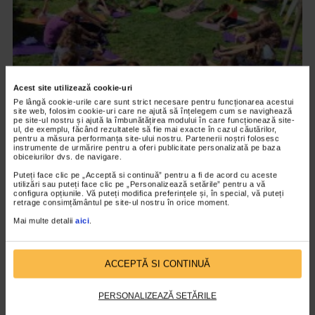
Acest site utilizează cookie-uri
Pe lângă cookie-urile care sunt strict necesare pentru funcționarea acestui
site web, folosim cookie-uri care ne ajută să înțelegem cum se navighează
pe site-ul nostru și ajută la îmbunătățirea modului în care funcționează site-
ul, de exemplu, făcând rezultatele să fie mai exacte în cazul căutărilor,
pentru a măsura performanța site-ului nostru. Partenerii noștri folosesc
PSIHOLOGIE
instrumente de urmărire pentru a oferi publicitate personalizată pe baza
obiceiurilor dvs. de navigare.
Antonia Domokoș – Conectarea dintre corp
Puteți face clic pe „Acceptă si continuă” pentru a fi de acord cu aceste
si minte
utilizări sau puteți face clic pe „Personalizează setările” pentru a vă
configura opțiunile. Vă puteți modifica preferințele și, în special, vă puteți
5.918 vizualizari
retrage consimțământul pe site-ul nostru în orice moment.
Mai multe detalii
aici
.
VIDEO
ACCEPTĂ SI CONTINUĂ
PERSONALIZEAZĂ SETĂRILE