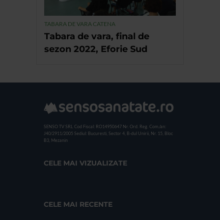
TABARA DE VARA CATENA
Tabara de vara, final de
sezon 2022, Eforie Sud
SENSO TV SRL
Cod Fiscal: RO14950647
Nr. Ord. Reg. Com./an:
J40/2911/2005
Sediul: Bucuresti, Sector 4, B-dul Unirii, Nr. 15, Bloc
B3, Mezanin
CELE MAI VIZUALIZATE
CELE MAI RECENTE