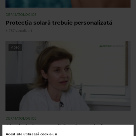
DERMATOLOGICE
Protecția solară trebuie personalizată
6.787 vizualizari
VIDEO
DERMATOLOGICE
Alunitele la control! Cand ar trebui sa ne
ingrijoram
Acest site utilizează cookie-uri