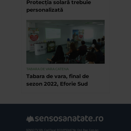
Protecția solară trebuie
personalizată
TABARA DE VARA CATENA
Tabara de vara, final de
sezon 2022, Eforie Sud
SENSO TV SRL
Cod Fiscal: RO14950647
Nr. Ord. Reg. Com./an: