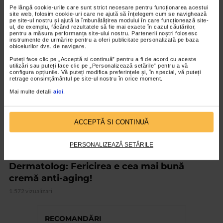
Pe lângă cookie-urile care sunt strict necesare pentru funcționarea acestui
4.472 vizualizari
site web, folosim cookie-uri care ne ajută să înțelegem cum se navighează
pe site-ul nostru și ajută la îmbunătățirea modului în care funcționează site-
ul, de exemplu, făcând rezultatele să fie mai exacte în cazul căutărilor,
pentru a măsura performanța site-ului nostru. Partenerii noștri folosesc
VIDEO
instrumente de urmărire pentru a oferi publicitate personalizată pe baza
obiceiurilor dvs. de navigare.
Puteți face clic pe „Acceptă si continuă” pentru a fi de acord cu aceste
utilizări sau puteți face clic pe „Personalizează setările” pentru a vă
configura opțiunile. Vă puteți modifica preferințele și, în special, vă puteți
retrage consimțământul pe site-ul nostru în orice moment.
Mai multe detalii
aici
.
ACCEPTĂ SI CONTINUĂ
PERSONALIZEAZĂ SETĂRILE
DERMATOLOGICE
Dermatolog: Fericirea e cea mai bună
cremă anti-aging!
1.572 vizualizari
RECOMANDĂRI