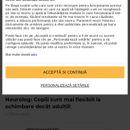
Cum le prevenim
Pe lângă cookie-urile care sunt strict necesare pentru funcționarea acestui
2.610 vizualizari
site web, folosim cookie-uri care ne ajută să înțelegem cum se navighează
pe site-ul nostru și ajută la îmbunătățirea modului în care funcționează site-
ul, de exemplu, făcând rezultatele să fie mai exacte în cazul căutărilor,
pentru a măsura performanța site-ului nostru. Partenerii noștri folosesc
instrumente de urmărire pentru a oferi publicitate personalizată pe baza
VIDEO
obiceiurilor dvs. de navigare.
Puteți face clic pe „Acceptă si continuă” pentru a fi de acord cu aceste
utilizări sau puteți face clic pe „Personalizează setările” pentru a vă
configura opțiunile. Vă puteți modifica preferințele și, în special, vă puteți
retrage consimțământul pe site-ul nostru în orice moment.
Mai multe detalii
aici
.
ACCEPTĂ SI CONTINUĂ
PERSONALIZEAZĂ SETĂRILE
NEUROLOGIE
Neurolog: Copiii sunt mai flexibili la
schimbare decât adulții!
2.754 vizualizari