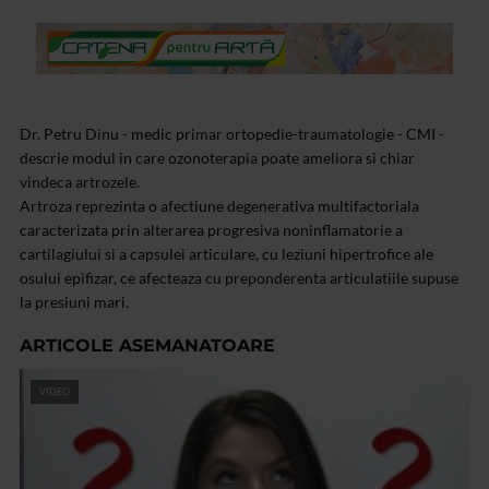
Dr. Petru Dinu - medic primar ortopedie-traumatologie - CMI -
descrie modul in care ozonoterapia poate ameliora si chiar
vindeca artrozele.
Artroza reprezinta o afectiune degenerativa multifactoriala
caracterizata prin alterarea progresiva noninflamatorie a
cartilagiului si a capsulei articulare, cu leziuni hipertrofice ale
osului epifizar, ce afecteaza cu preponderenta articulatiile supuse
la presiuni mari.
ARTICOLE ASEMANATOARE
VIDEO