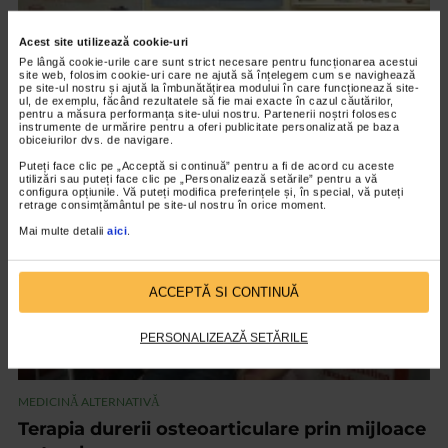
Acest site utilizează cookie-uri
MEDICINĂ ALTERNATIVĂ
Pe lângă cookie-urile care sunt strict necesare pentru funcționarea acestui
site web, folosim cookie-uri care ne ajută să înțelegem cum se navighează
Cauzele psihoemotionale ale bolilor
pe site-ul nostru și ajută la îmbunătățirea modului în care funcționează site-
ul, de exemplu, făcând rezultatele să fie mai exacte în cazul căutărilor,
18.972 vizualizari
pentru a măsura performanța site-ului nostru. Partenerii noștri folosesc
instrumente de urmărire pentru a oferi publicitate personalizată pe baza
obiceiurilor dvs. de navigare.
Puteți face clic pe „Acceptă si continuă” pentru a fi de acord cu aceste
VIDEO
utilizări sau puteți face clic pe „Personalizează setările” pentru a vă
configura opțiunile. Vă puteți modifica preferințele și, în special, vă puteți
retrage consimțământul pe site-ul nostru în orice moment.
Mai multe detalii
aici
.
ACCEPTĂ SI CONTINUĂ
PERSONALIZEAZĂ SETĂRILE
MEDICINĂ ALTERNATIVĂ
Terapia durerii osteoarticulare prin mijloace