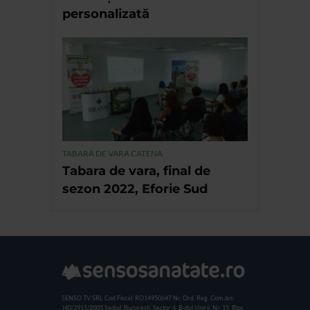
personalizată
TABARA DE VARA CATENA
Tabara de vara, final de
sezon 2022, Eforie Sud
SENSO TV SRL
Cod Fiscal: RO14950647
Nr. Ord. Reg. Com./an:
J40/2911/2005
Sediul: Bucuresti, Sector 4, B-dul Unirii, Nr. 15, Bloc