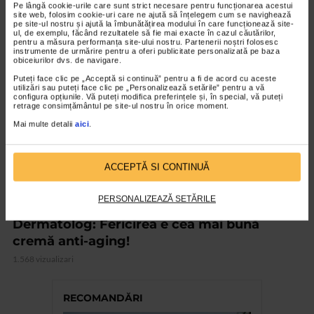
4.470 vizualizari
Pe lângă cookie-urile care sunt strict necesare pentru funcționarea acestui
site web, folosim cookie-uri care ne ajută să înțelegem cum se navighează
pe site-ul nostru și ajută la îmbunătățirea modului în care funcționează site-
ul, de exemplu, făcând rezultatele să fie mai exacte în cazul căutărilor,
pentru a măsura performanța site-ului nostru. Partenerii noștri folosesc
VIDEO
instrumente de urmărire pentru a oferi publicitate personalizată pe baza
obiceiurilor dvs. de navigare.
Puteți face clic pe „Acceptă si continuă” pentru a fi de acord cu aceste
utilizări sau puteți face clic pe „Personalizează setările” pentru a vă
configura opțiunile. Vă puteți modifica preferințele și, în special, vă puteți
retrage consimțământul pe site-ul nostru în orice moment.
Mai multe detalii
aici
.
ACCEPTĂ SI CONTINUĂ
PERSONALIZEAZĂ SETĂRILE
DERMATOLOGICE
Dermatolog: Fericirea e cea mai bună
cremă anti-aging!
1.568 vizualizari
RECOMANDĂRI