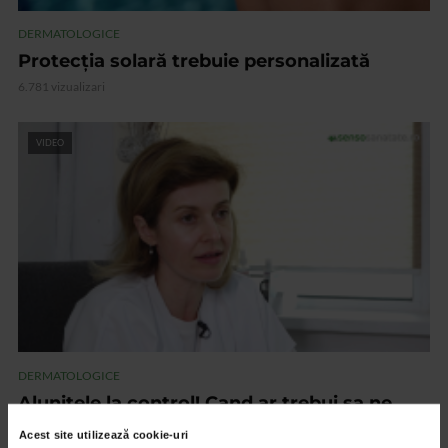
DERMATOLOGICE
Protecția solară trebuie personalizată
6.781 vizualizari
VIDEO
DERMATOLOGICE
Alunitele la control! Cand ar trebui sa ne
ingrijoram
Acest site utilizează cookie-uri