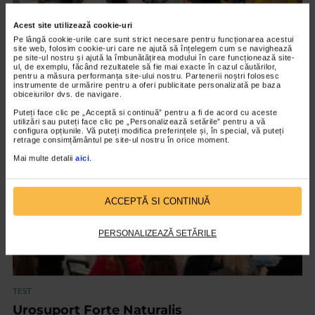
Acest site utilizează cookie-uri
Pe lângă cookie-urile care sunt strict necesare pentru funcționarea acestui
site web, folosim cookie-uri care ne ajută să înțelegem cum se navighează
TEST
pe site-ul nostru și ajută la îmbunătățirea modului în care funcționează site-
ul, de exemplu, făcând rezultatele să fie mai exacte în cazul căutărilor,
Apetitslim si Lipidoslim de la Naturalis
pentru a măsura performanța site-ului nostru. Partenerii noștri folosesc
instrumente de urmărire pentru a oferi publicitate personalizată pe baza
7.634 vizualizari
obiceiurilor dvs. de navigare.
Puteți face clic pe „Acceptă si continuă” pentru a fi de acord cu aceste
utilizări sau puteți face clic pe „Personalizează setările” pentru a vă
VIDEO
configura opțiunile. Vă puteți modifica preferințele și, în special, vă puteți
retrage consimțământul pe site-ul nostru în orice moment.
Mai multe detalii
aici
.
ACCEPTĂ SI CONTINUĂ
PERSONALIZEAZĂ SETĂRILE
TEST
Urosuport Forte Naturalis