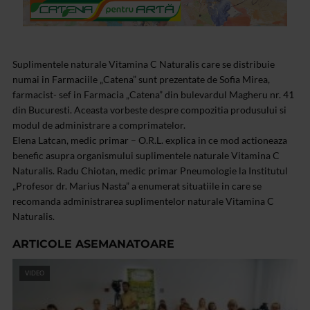
Suplimentele naturale Vitamina C Naturalis care se distribuie
numai in Farmaciile „Catena” sunt prezentate de Sofia Mirea,
farmacist- sef in Farmacia „Catena” din bulevardul Magheru nr. 41
din Bucuresti. Aceasta vorbeste despre compozitia produsului si
modul de administrare a comprimatelor.
Elena Latcan, medic primar – O.R.L. explica in ce mod actioneaza
benefic asupra organismului suplimentele naturale Vitamina C
Naturalis. Radu Chiotan, medic primar Pneumologie la Institutul
„Profesor dr. Marius Nasta” a enumerat situatiile in care se
recomanda administrarea suplimentelor naturale Vitamina C
Naturalis.
ARTICOLE ASEMANATOARE
VIDEO