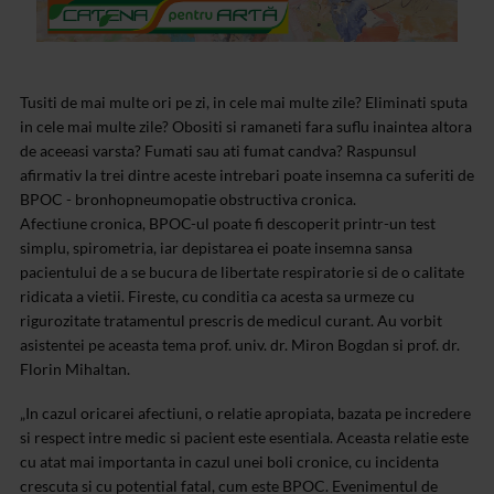
Tusiti de mai multe ori pe zi, in cele mai multe zile? Eliminati sputa
in cele mai multe zile? Obositi si ramaneti fara suflu inaintea altora
de aceeasi varsta? Fumati sau ati fumat candva? Raspunsul
afirmativ la trei dintre aceste intrebari poate insemna ca suferiti de
BPOC - bronhopneumopatie obstructiva cronica.
Afectiune cronica, BPOC-ul poate fi descoperit printr-un test
simplu, spirometria, iar depistarea ei poate insemna sansa
pacientului de a se bucura de libertate respiratorie si de o calitate
ridicata a vietii. Fireste, cu conditia ca acesta sa urmeze cu
rigurozitate tratamentul prescris de medicul curant. Au vorbit
asistentei pe aceasta tema prof. univ. dr. Miron Bogdan si prof. dr.
Florin Mihaltan.
„In cazul oricarei afectiuni, o relatie apropiata, bazata pe incredere
si respect intre medic si pacient este esentiala. Aceasta relatie este
cu atat mai importanta in cazul unei boli cronice, cu incidenta
crescuta si cu potential fatal, cum este BPOC. Evenimentul de