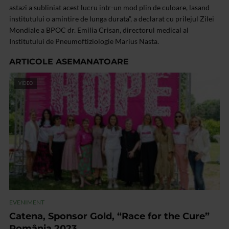
astazi a subliniat acest lucru intr-un mod plin de culoare, lasand
institutului o amintire de lunga durata”, a declarat cu prilejul Zilei
Mondiale a BPOC dr. Emilia Crisan, directorul medical al
Institutului de Pneumoftiziologie Marius Nasta.
ARTICOLE ASEMANATOARE
VIDEO
EVENIMENT
Catena, Sponsor Gold, “Race for the Cure”
România 2023