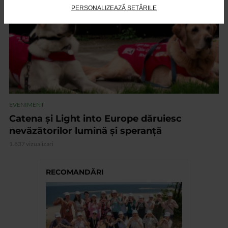
PERSONALIZEAZĂ SETĂRILE
EVENIMENT
Catena și Light into Europe dăruiesc
nevăzătorilor lumină și speranță
1.837 vizualizari
RECOMANDĂRI