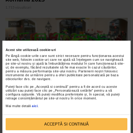
1.715 vizualizari
VIDEO
Acest site utilizează cookie-uri
Pe lângă cookie-urile care sunt strict necesare pentru funcționarea acestui
site web, folosim cookie-uri care ne ajută să înțelegem cum se navighează
pe site-ul nostru și ajută la îmbunătățirea modului în care funcționează site-
ul, de exemplu, făcând rezultatele să fie mai exacte în cazul căutărilor,
pentru a măsura performanța site-ului nostru. Partenerii noștri folosesc
instrumente de urmărire pentru a oferi publicitate personalizată pe baza
obiceiurilor dvs. de navigare.
Puteți face clic pe „Acceptă si continuă” pentru a fi de acord cu aceste
utilizări sau puteți face clic pe „Personalizează setările” pentru a vă
EVENIMENT
configura opțiunile. Vă puteți modifica preferințele și, în special, vă puteți
retrage consimțământul pe site-ul nostru în orice moment.
Catena, mereu aproape de tine
Mai multe detalii
aici
.
2.144 vizualizari
ACCEPTĂ SI CONTINUĂ
VIDEO