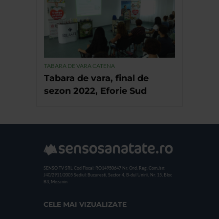
TABARA DE VARA CATENA
Tabara de vara, final de
sezon 2022, Eforie Sud
SENSO TV SRL
Cod Fiscal: RO14950647
Nr. Ord. Reg. Com./an:
J40/2911/2005
Sediul: Bucuresti, Sector 4, B-dul Unirii, Nr. 15, Bloc
B3, Mezanin
CELE MAI VIZUALIZATE