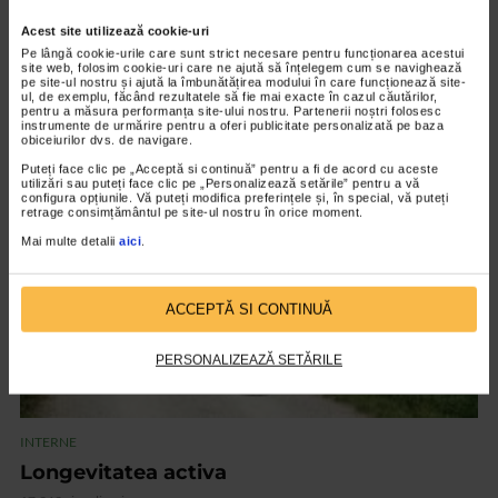
Acest site utilizează cookie-uri
Pe lângă cookie-urile care sunt strict necesare pentru funcționarea acestui
INTERNE
site web, folosim cookie-uri care ne ajută să înțelegem cum se navighează
pe site-ul nostru și ajută la îmbunătățirea modului în care funcționează site-
Insolatia
ul, de exemplu, făcând rezultatele să fie mai exacte în cazul căutărilor,
pentru a măsura performanța site-ului nostru. Partenerii noștri folosesc
14.707 vizualizari
instrumente de urmărire pentru a oferi publicitate personalizată pe baza
obiceiurilor dvs. de navigare.
Puteți face clic pe „Acceptă si continuă” pentru a fi de acord cu aceste
utilizări sau puteți face clic pe „Personalizează setările” pentru a vă
VIDEO
configura opțiunile. Vă puteți modifica preferințele și, în special, vă puteți
retrage consimțământul pe site-ul nostru în orice moment.
Mai multe detalii
aici
.
ACCEPTĂ SI CONTINUĂ
PERSONALIZEAZĂ SETĂRILE
INTERNE
Longevitatea activa