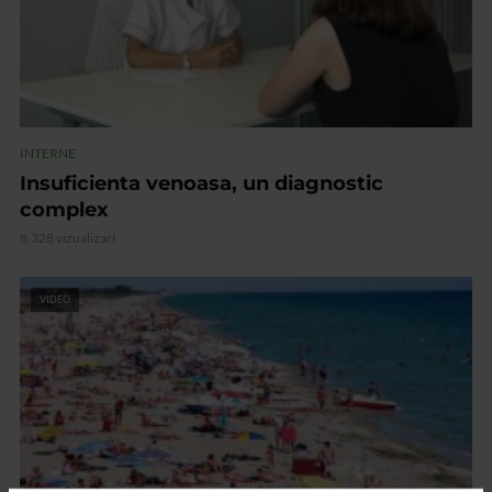
INTERNE
Insuficienta venoasa, un diagnostic
complex
8.328 vizualizari
VIDEO