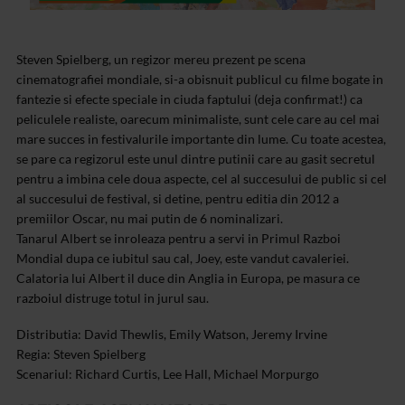
Steven Spielberg, un regizor mereu prezent pe scena
cinematografiei mondiale, si-a obisnuit publicul cu filme bogate in
fantezie si efecte speciale in ciuda faptului (deja confirmat!) ca
peliculele realiste, oarecum minimaliste, sunt cele care au cel mai
mare succes in festivalurile importante din lume. Cu toate acestea,
se pare ca regizorul este unul dintre putinii care au gasit secretul
pentru a imbina cele doua aspecte, cel al succesului de public si cel
al succesului de festival, si detine, pentru editia din 2012 a
premiilor Oscar, nu mai putin de 6 nominalizari.
Tanarul Albert se inroleaza pentru a servi in Primul Razboi
Mondial dupa ce iubitul sau cal, Joey, este vandut cavaleriei.
Calatoria lui Albert il duce din Anglia in Europa, pe masura ce
razboiul distruge totul in jurul sau.
Distributia: David Thewlis, Emily Watson, Jeremy Irvine
Regia: Steven Spielberg
Scenariul: Richard Curtis, Lee Hall, Michael Morpurgo