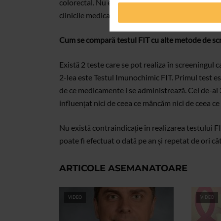
colorectal. Nu există o procedură de pregătire în 
clinicile medicale
LOTUS-MED
și se poate realiz
Cum se compară testul FIT cu alte metode de scr
Există 2 teste care se pot realiza în screeningul c
2-lea este Testul Imunochimic FIT. Primul test es
de ce medicamente i se administrează. Cel de-al 2
influențat nici de ceea ce mâncăm nici de ceea ce
Nu există contraindicație în realizarea testului FI
poate fi efectuat o dată pe an și repetat de ori câ
ARTICOLE ASEMANATOARE
VIDEO
VIDEO