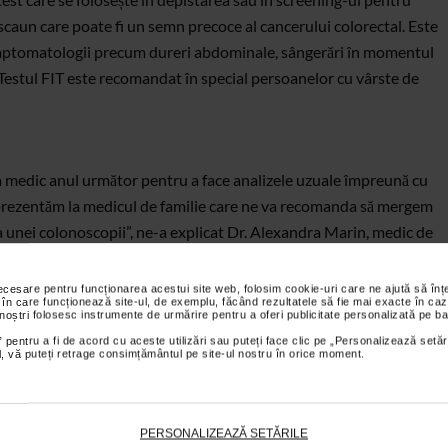
scaun care poate fi un semn precoce al cancerului colorectal. Este
imptomatologii precum dureri abdominale, sângerări în momentul
 Testul FIT este recomandat în special persoanelor cu vârste de
a medic anul următor pentru a face analizele uzuale împreună cu
e prezentăm la medicul de familie care ne va recomanda să mergem
 unei colonoscopii”, ne-a explicat Dr. Alexandra Marin, medic de
necesare pentru funcționarea acestui site web, folosim cookie-uri care ne ajută să î
 în care funcționează site-ul, de exemplu, făcând rezultatele să fie mai exacte în caz
 noștri folosesc instrumente de urmărire pentru a oferi publicitate personalizată pe ba
 pentru a fi de acord cu aceste utilizări sau puteți face clic pe „Personalizează setăr
ial, vă puteți retrage consimțământul pe site-ul nostru în orice moment.
rea unui screening corect și neinvaziv în depistarea cancerului
PERSONALIZEAZĂ SETĂRILE