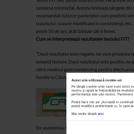
cancerul colorectal. Acesta testează sângele din 
recomandat tuturor pacienților care prezintă s
scaunului, scaune modificate în consistență, etc.
peste 50 de ani, atât bărbați cât și femei.
Cum se interpretează rezultatele testului FIT?
”Dacă rezultatul este negativ, ne vom prezenta l
această testare. Dacă rezultatul este pozitiv, n
către medicul gastroenterolog pentru efectuarea
familie la Clinicile Medicale LOTUS-MED.
Acest site utilizează cookie-uri
Pe lângă cookie-urile care sunt strict 
nostru și ajută la îmbunătățirea modului
performanța site-ului nostru. Partenerii
Puteți face clic pe „Acceptă si continuă”
puteți modifica preferințele și, în spec
Mai multe detalii
aici
.
De asemenea, testul FIT ne poate ajuta în realiza