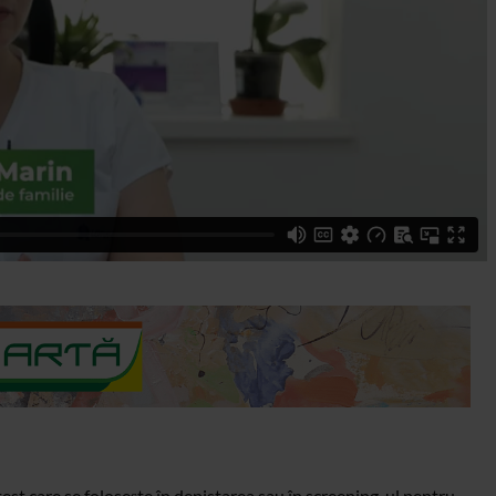
est care se folosește în depistarea sau în screening-ul pentru