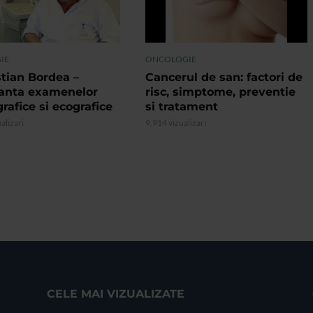
IE
ONCOLOGIE
stian Bordea –
Cancerul de san: factori de
anta examenelor
risc, simptome, preventie
afice si ecografice
si tratament
alizari
9.914 vizualizari
CELE MAI VIZUALIZATE