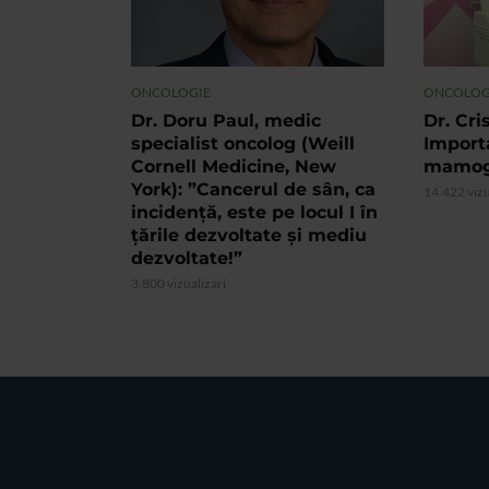
ONCOLOGIE
ONCOLOG
Dr. Doru Paul, medic
Dr. Cri
specialist oncolog (Weill
Import
Cornell Medicine, New
mamogr
York): ”Cancerul de sân, ca
14.422 vizu
incidență, este pe locul I în
țările dezvoltate și mediu
dezvoltate!”
3.800 vizualizari