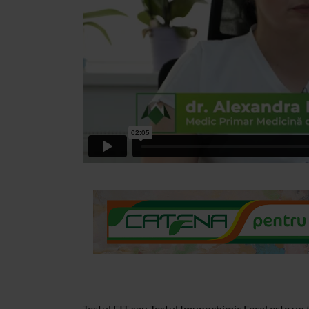
Testul FIT sau Testul Imunochimic Fecal este un t