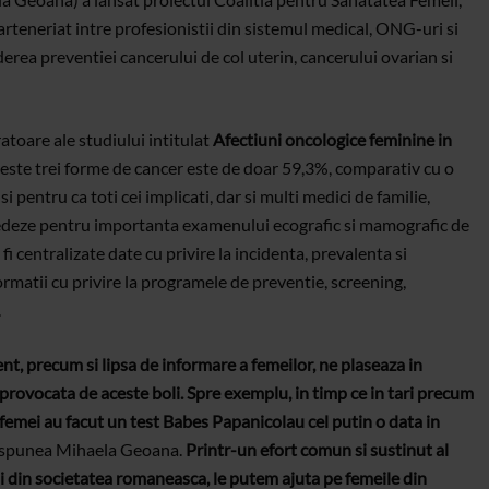
rteneriat intre profesionistii din sistemul medical, ONG-uri si
derea preventiei cancerului de col uterin, cancerului ovarian si
ratoare ale studiului intitulat
Afectiuni oncologice feminine in
aceste trei forme de cancer este de doar 59,3%, comparativ cu o
pentru ca toti cei implicati, dar si multi medici de familie,
pledeze pentru importanta examenului ecografic si mamografic de
 fi centralizate date cu privire la incidenta, prevalenta si
ormatii cu privire la programele de preventie, screening,
.
ent, precum si lipsa de informare a femeilor, ne plaseaza in
provocata de aceste boli. Spre exemplu, in timp ce in tari precum
emei au facut un test Babes Papanicolau cel putin o data in
spunea Mihaela Geoana.
Printr-un efort comun si sustinut al
i din societatea romaneasca, le putem ajuta pe femeile din