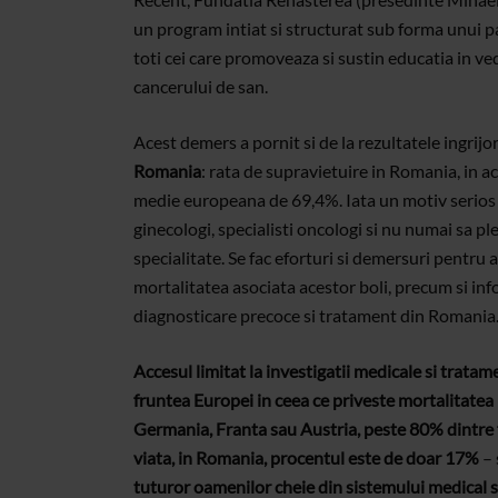
un program intiat si structurat sub forma unui pa
toti cei care promoveaza si sustin educatia in ve
cancerului de san.
Acest demers a pornit si de la rezultatele ingrijo
Romania
: rata de supravietuire in Romania, in 
medie europeana de 69,4%. Iata un motiv serios si 
ginecologi, specialisti oncologi si nu numai sa 
specialitate. Se fac eforturi si demersuri pentru a
mortalitatea asociata acestor boli, precum si inf
diagnosticare precoce si tratament din Romania
Accesul limitat la investigatii medicale si tratam
fruntea Europei in ceea ce priveste mortalitatea 
Germania, Franta sau Austria, peste 80% dintre f
viata, in Romania, procentul este de doar 17%
– 
tuturor oamenilor cheie din sistemului medical s