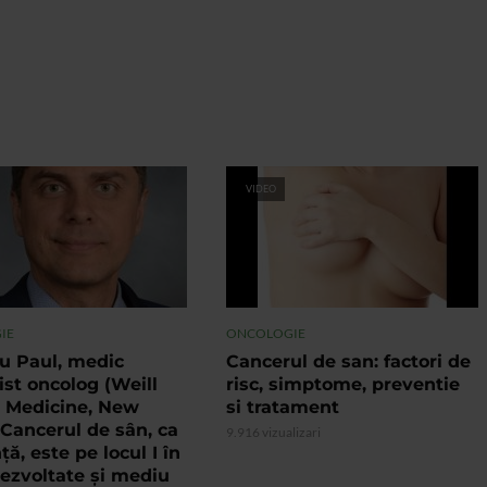
VIDEO
IE
ONCOLOGIE
ru Paul, medic
Cancerul de san: factori de
ist oncolog (Weill
risc, simptome, preventie
l Medicine, New
si tratament
”Cancerul de sân, ca
9.916 vizualizari
ță, este pe locul I în
dezvoltate și mediu