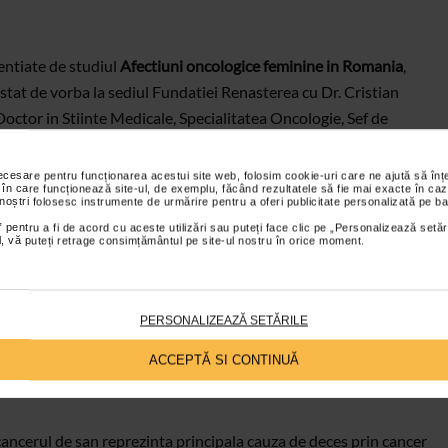
entiate de studiul
Afectiuni oncologice feminine in Romania
,
stat de vorba la sediul Fundatiei Renasterea cu Dr. Cristian
ctor in Stiinte Medicale, Specialitatea Oncologie, Sef de
UMF
Carol Davila
Bucuresti si are competente in Ultrasonografie
rurgie Oncologica.
necesare pentru funcționarea acestui site web, folosim cookie-uri care ne ajută să î
 în care funcționează site-ul, de exemplu, făcând rezultatele să fie mai exacte în caz
 noștri folosesc instrumente de urmărire pentru a oferi publicitate personalizată pe ba
 pentru a fi de acord cu aceste utilizări sau puteți face clic pe „Personalizează setăr
ial, vă puteți retrage consimțământul pe site-ul nostru în orice moment.
PERSONALIZEAZĂ SETĂRILE
amografic pledeaza pentru sanatatea femeii zilelor noastre (de
ACCEPTĂ SI CONTINUĂ
u) si garanteaza depistarea unor afectiuni in faza incipienta, dand
cancerul de san reprezinta principala cauza de deces prin cancer