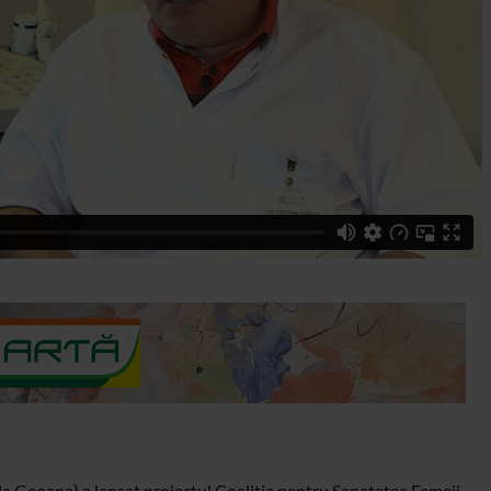
 Geoana) a lansat proiectul Coalitia pentru Sanatatea Femeii,