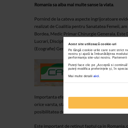
Romania sa aiba mai multe sanse la viata
.
Pornind de la cateva aspecte ingrijoratoare evid
realizat de Coalitia pentru Sanatatea Femeii, am 
Bordea, Medic Primar Chirurgie Generala. Este Do
Lucrari, Disciplina de Chirurgie Oncologica la 
Acest site utilizează cookie-uri
(Ecografie) Generala si Supraspecializare in Chi
Pe lângă cookie-urile care sunt strict 
nostru și ajută la îmbunătățirea modului
performanța site-ului nostru. Partenerii
Puteți face clic pe „Acceptă si continuă”
puteți modifica preferințele și, în spec
Mai multe detalii
aici
.
Importanta efectuarii examenului ecografic si m
orice varsta, statut social, venit, profesie, medi
posibilitatea de a fi tratate cat mai eficient.
Este important de retinut faptul ca in Romania, 