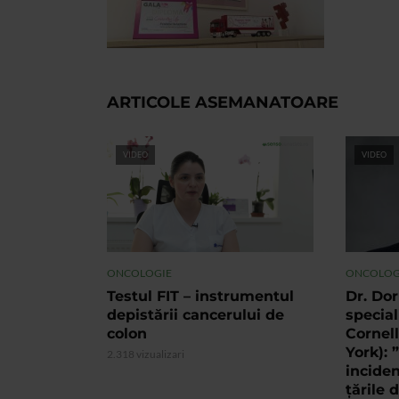
ARTICOLE ASEMANATOARE
VIDEO
VIDEO
ONCOLOGIE
ONCOLOG
Testul FIT – instrumentul
Dr. Do
depistării cancerului de
special
colon
Cornel
York): 
2.318 vizualizari
inciden
țările 