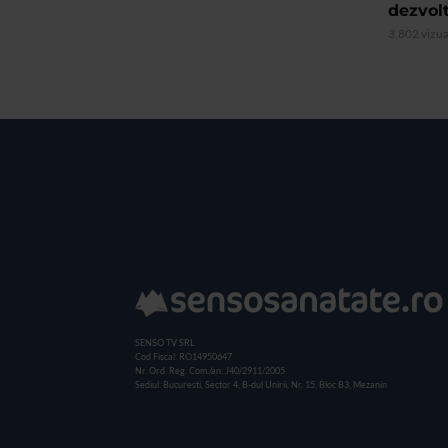
dezvolt
3.802 vizua
SENSO TV SRL
Cod Fiscal: RO14950647
Nr. Ord. Reg. Com./an: J40/2911/2005
Sediul: Bucuresti, Sector 4, B-dul Unirii, Nr. 15, Bloc B3, Mezanin