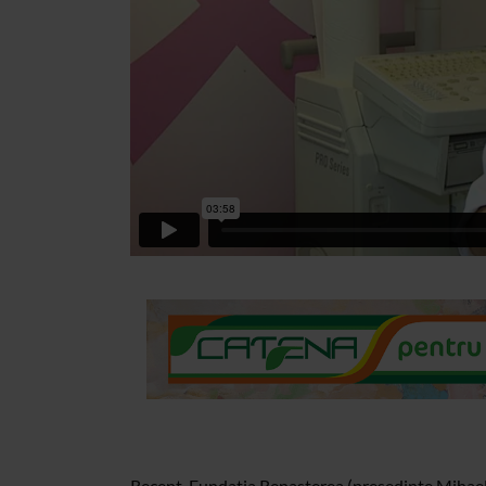
Recent, Fundatia Renasterea (presedinte Mihaela