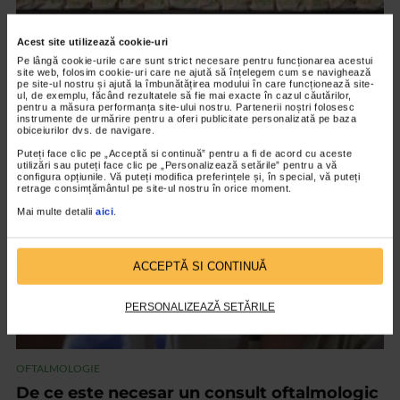
UNCATEGORIZED
Acest site utilizează cookie-uri
Pe lângă cookie-urile care sunt strict necesare pentru funcționarea acestui
Race for the cure, aleargă pentru sănătatea
site web, folosim cookie-uri care ne ajută să înțelegem cum se navighează
pe site-ul nostru și ajută la îmbunătățirea modului în care funcționează site-
femeilor!
ul, de exemplu, făcând rezultatele să fie mai exacte în cazul căutărilor,
pentru a măsura performanța site-ului nostru. Partenerii noștri folosesc
1.608 vizualizari
instrumente de urmărire pentru a oferi publicitate personalizată pe baza
obiceiurilor dvs. de navigare.
Puteți face clic pe „Acceptă si continuă” pentru a fi de acord cu aceste
VIDEO
utilizări sau puteți face clic pe „Personalizează setările” pentru a vă
configura opțiunile. Vă puteți modifica preferințele și, în special, vă puteți
retrage consimțământul pe site-ul nostru în orice moment.
Mai multe detalii
aici
.
ACCEPTĂ SI CONTINUĂ
PERSONALIZEAZĂ SETĂRILE
OFTALMOLOGIE
De ce este necesar un consult oftalmologic